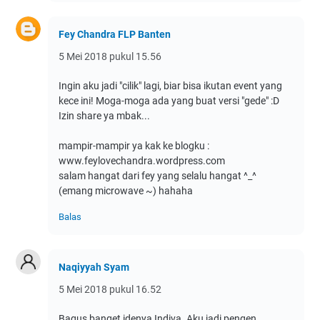
Fey Chandra FLP Banten
5 Mei 2018 pukul 15.56
Ingin aku jadi "cilik" lagi, biar bisa ikutan event yang
kece ini! Moga-moga ada yang buat versi "gede" :D
Izin share ya mbak...
mampir-mampir ya kak ke blogku :
www.feylovechandra.wordpress.com
salam hangat dari fey yang selalu hangat ^_^
(emang microwave ~) hahaha
Balas
Naqiyyah Syam
5 Mei 2018 pukul 16.52
Bagus banget idenya Indiva. Aku jadi pengen