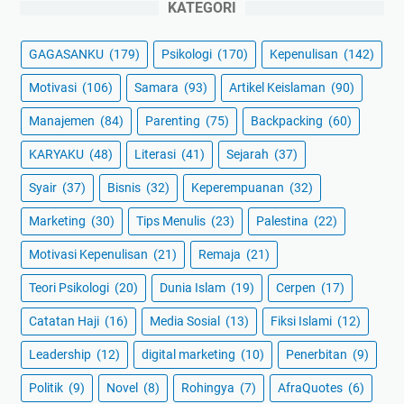
KATEGORI
GAGASANKU
(179)
Psikologi
(170)
Kepenulisan
(142)
Motivasi
(106)
Samara
(93)
Artikel Keislaman
(90)
Manajemen
(84)
Parenting
(75)
Backpacking
(60)
KARYAKU
(48)
Literasi
(41)
Sejarah
(37)
Syair
(37)
Bisnis
(32)
Keperempuanan
(32)
Marketing
(30)
Tips Menulis
(23)
Palestina
(22)
Motivasi Kepenulisan
(21)
Remaja
(21)
Teori Psikologi
(20)
Dunia Islam
(19)
Cerpen
(17)
Catatan Haji
(16)
Media Sosial
(13)
Fiksi Islami
(12)
Leadership
(12)
digital marketing
(10)
Penerbitan
(9)
Politik
(9)
Novel
(8)
Rohingya
(7)
AfraQuotes
(6)