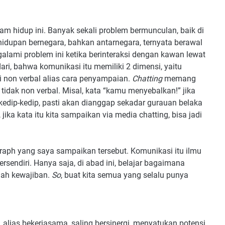
lam hidup ini. Banyak sekali problem bermunculan, baik di
ehidupan bernegara, bahkan antarnegara, ternyata berawal
alami problem ini ketika berinteraksi dengan kawan lewat
ri, bahwa komunikasi itu memiliki 2 dimensi, yaitu
si non verbal alias cara penyampaian.
Chatting
memang
tidak non verbal. Misal, kata “kamu menyebalkan!” jika
edip-kedip, pasti akan dianggap sekadar gurauan belaka
jika kata itu kita sampaikan via media chatting, bisa jadi
raph yang saya sampaikan tersebut. Komunikasi itu ilmu
rsendiri. Hanya saja, di abad ini, belajar bagaimana
uah kewajiban.
So
, buat kita semua yang selalu punya
 alias bekerjasama, saling bersinergi, menyatukan potensi