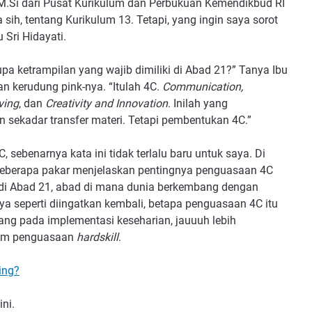
, M.Si dari Pusat Kurikulum dan Perbukuan Kemendikbud RI
 sih, tentang Kurikulum 13. Tetapi, yang ingin saya sorot
 Sri Hidayati.
 ketrampilan yang wajib dimiliki di Abad 21?” Tanya Ibu
an kerudung pink-nya. “Itulah 4C.
Communication,
ving
, dan
Creativity and Innovation
. Inilah yang
n sekadar transfer materi. Tetapi pembentukan 4C.”
 sebenarnya kata ini tidak terlalu baru untuk saya. Di
eberapa pakar menjelaskan pentingnya penguasaan 4C
 di Abad 21, abad di mana dunia berkembang dengan
aya seperti diingatkan kembali, betapa penguasaan 4C itu
ang pada implementasi keseharian, jauuuh lebih
lam penguasaan
hardskill
.
ing?
ini.