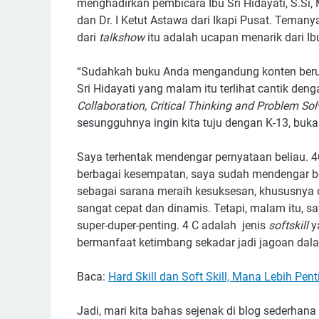
menghadirkan pembicara Ibu Sri Hidayati, S.Si
dan Dr. I Ketut Astawa dari Ikapi Pusat. Temanya
dari
talkshow
itu adalah ucapan menarik dari Ibu
“Sudahkah buku Anda mengandung konten berupa
Sri Hidayati yang malam itu terlihat cantik deng
Collaboration, Critical Thinking and Problem Sol
sesungguhnya ingin kita tuju dengan K-13, buka
Saya terhentak mendengar pernyataan beliau. 4C,
berbagai kesempatan, saya sudah mendengar b
sebagai sarana meraih kesuksesan, khususnya
sangat cepat dan dinamis. Tetapi, malam itu, s
super-duper-penting. 4 C adalah jenis
softskill
y
bermanfaat ketimbang sekadar jadi jagoan da
Baca:
Hard Skill dan Soft Skill, Mana Lebih Pent
Jadi, mari kita bahas sejenak di blog sederhana 