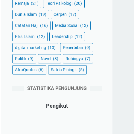
Remaja
(21)
Teori Psikologi
(20)
Dunia Islam
(19)
Cerpen
(17)
Catatan Haji
(16)
Media Sosial
(13)
Fiksi Islami
(12)
Leadership
(12)
digital marketing
(10)
Penerbitan
(9)
Politik
(9)
Novel
(8)
Rohingya
(7)
AfraQuotes
(6)
Satria Piningit
(5)
STATISTIKA PENGUNJUNG
Pengikut