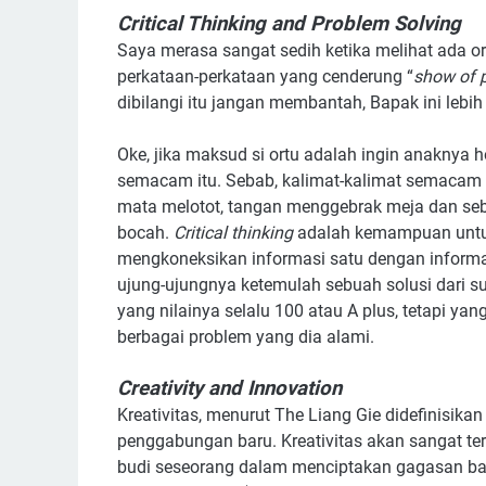
Critical Thinking and Problem Solving
Saya merasa sangat sedih ketika melihat ada or
perkataan-perkataan yang cenderung “
show of 
dibilangi itu jangan membantah, Bapak ini lebih
Oke, jika maksud si ortu adalah ingin anaknya 
semacam itu. Sebab, kalimat-kalimat semacam i
mata melotot, tangan menggebrak meja dan sebag
bocah.
Critical thinking
adalah kemampuan untu
mengkoneksikan informasi satu dengan informas
ujung-ujungnya ketemulah sebuah solusi dari s
yang nilainya selalu 100 atau A plus, tetapi ya
berbagai problem yang dia alami.
Creativity and Innovation
Kreativitas, menurut The Liang Gie didefinis
penggabungan baru. Kreativitas akan sangat ter
budi seseorang dalam menciptakan gagasan bar