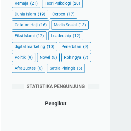
Remaja
(21)
Teori Psikologi
(20)
Dunia Islam
(19)
Cerpen
(17)
Catatan Haji
(16)
Media Sosial
(13)
Fiksi Islami
(12)
Leadership
(12)
digital marketing
(10)
Penerbitan
(9)
Politik
(9)
Novel
(8)
Rohingya
(7)
AfraQuotes
(6)
Satria Piningit
(5)
STATISTIKA PENGUNJUNG
Pengikut