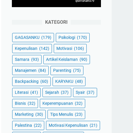
KATEGORI
GAGASANKU
(179)
Psikologi
(170)
Kepenulisan
(142)
Motivasi
(106)
Samara
(93)
Artikel Keislaman
(90)
Manajemen
(84)
Parenting
(75)
Backpacking
(60)
KARYAKU
(48)
Literasi
(41)
Sejarah
(37)
Syair
(37)
Bisnis
(32)
Keperempuanan
(32)
Marketing
(30)
Tips Menulis
(23)
Palestina
(22)
Motivasi Kepenulisan
(21)