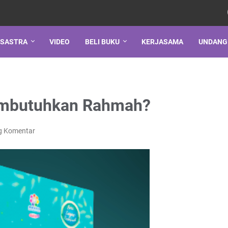
SASTRA
VIDEO
BELI BUKU
KERJASAMA
UNDANG
embutuhkan Rahmah?
g Komentar