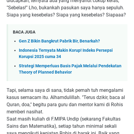
diucapkan, ternyata ada yang menyahut cukup keras,
"Sebelas!" Lho, bukankah pasukan saya hanya sepuluh.
Siapa yang kesebelas? Siapa yang kesebelas? Siapaaa?
BACA JUGA
Gen Z Bikin Bangkrut Pabrik Bir, Benarkah?
Indonesia Ternyata Makin Korup! Indeks Persepsi
Korupsi 2025 cuma 34
Strategi Memperluas Basis Pajak Melalui Pendekatan
Theory of Planned Behavior
Tapi, selama saya di sana, tidak pernah tuh mengalami
kasus semacam itu. Alhamdulillah. "Terus dzikir, baca al
Quran, doa," begitu para guru dan mentor kami di Rohis
memberi nasihat.
Saat masih kuliah di F.MIPA Undip (sekarang Fakultas
Sains dan Matematika), setiap tahun minimal sekali
saya mengikuti kegiatan Rohis di barak ini. Baik yang