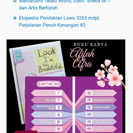
Memahami Teuku Wisnu, Sakti “Sheila on 7”
dan Artis Berhijrah
Ekspedisi Pendakian Lawu 3265 mdpl,
Perjalanan Penuh Kenangan #2