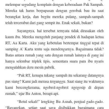
melempar segudang komplain dengan keberadaan Pak Sampah.
Mereka tak harus berpapasan dengan gerobak bau itu saat
berangkat kerja, dan begitu mereka pulang, sampah-sampah
telah tercerabut dari gang sempit itu. Enak sekali, bukan?
Sayangnya, hal tersebut ternyata tidak dirasakan oleh
kaum ibu. Mereka mengeluh panjang pendek di hadapan ketua
RT, Aa Karta. Aku yang kebetulan bertempat tinggal tepat di
samping A’ Karta tentu saja mendengarnya. Bagaimana tidak?
Batas antara rumah yang satu dengan rumah lainnya di gang ini
hanya selembar triplek tipis, sementara suara para ibu nyaris
mengalahkan deru mesin pabrik.
“Pak RT, kenapa tukang sampah itu sekarang datangnya
pas siang? Kami jadi merasa terganggu. Saat siang itu waktunya
kami bercengkerama, ngobrol-ngobrol ngegosip di depan
rumah,” ujar Bu Anton, berapi-api.
“Betul sekali!” lengking Bu Asnah, penjual gado-gado.
“Bayangkan, setiap saat saya disibukkan bagaimana cara