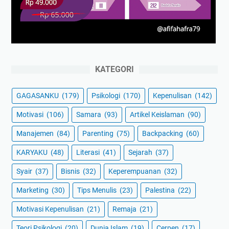
KATEGORI
GAGASANKU
(179)
Psikologi
(170)
Kepenulisan
(142)
Motivasi
(106)
Samara
(93)
Artikel Keislaman
(90)
Manajemen
(84)
Parenting
(75)
Backpacking
(60)
KARYAKU
(48)
Literasi
(41)
Sejarah
(37)
Syair
(37)
Bisnis
(32)
Keperempuanan
(32)
Marketing
(30)
Tips Menulis
(23)
Palestina
(22)
Motivasi Kepenulisan
(21)
Remaja
(21)
Teori Psikologi
(20)
Dunia Islam
(19)
Cerpen
(17)