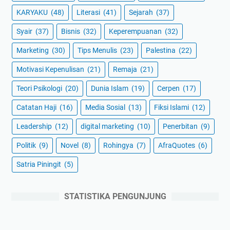
KARYAKU
(48)
Literasi
(41)
Sejarah
(37)
Syair
(37)
Bisnis
(32)
Keperempuanan
(32)
Marketing
(30)
Tips Menulis
(23)
Palestina
(22)
Motivasi Kepenulisan
(21)
Remaja
(21)
Teori Psikologi
(20)
Dunia Islam
(19)
Cerpen
(17)
Catatan Haji
(16)
Media Sosial
(13)
Fiksi Islami
(12)
Leadership
(12)
digital marketing
(10)
Penerbitan
(9)
Politik
(9)
Novel
(8)
Rohingya
(7)
AfraQuotes
(6)
Satria Piningit
(5)
STATISTIKA PENGUNJUNG