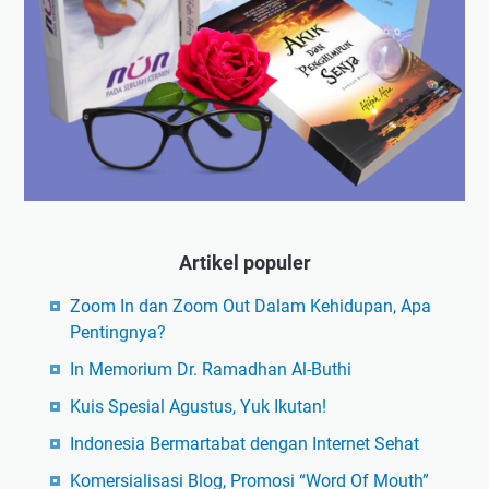
Artikel populer
Zoom In dan Zoom Out Dalam Kehidupan, Apa
Pentingnya?
In Memorium Dr. Ramadhan Al-Buthi
Kuis Spesial Agustus, Yuk Ikutan!
Indonesia Bermartabat dengan Internet Sehat
Komersialisasi Blog, Promosi “Word Of Mouth”