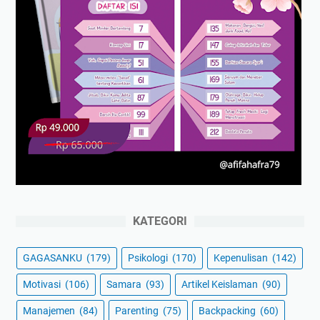
KATEGORI
GAGASANKU
(179)
Psikologi
(170)
Kepenulisan
(142)
Motivasi
(106)
Samara
(93)
Artikel Keislaman
(90)
Manajemen
(84)
Parenting
(75)
Backpacking
(60)