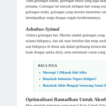
Yaitu golongan kanan, golongan mulia yang juga aka
pertama. Golongan ini banyak terdapat dari orang-ora
golongan mulia, golongan yang mereka menerima cata
mendapatkan surga dengan segala kenikmatannya.
Ashabus-Syimal
Artinya golongan kiri. Mereka adalah golongan yang 
selama hidupnya, dan tak mau bertobat dan tetap asy
saat hidupnya di dunia ada dalam gelimang kemewah
buah dengan aneka duri), serta meminum cairan yang
BACA JUGA
Meresapi 5 Hikmah Idul Adha
Benarkah Indonesia Negara Religius?
Benarkah Allah Menguji Seseorang Sesuai 
Optimalisasi Ramadhan Untuk Aksele
Mau menjadi golongan yang mana? Kata Ustadz Kholi