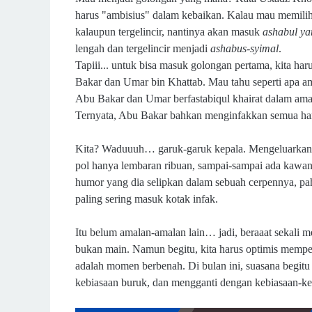
harus "ambisius" dalam kebaikan. Kalau mau memilih
kalaupun tergelincir, nantinya akan masuk
ashabul y
lengah dan tergelincir menjadi
ashabus-syimal
.
Tapiii... untuk bisa masuk golongan pertama, kita har
Bakar dan Umar bin Khattab. Mau tahu seperti apa a
Abu Bakar dan Umar berfastabiqul khairat dalam ama
Ternyata, Abu Bakar bahkan menginfakkan semua ha
Kita? Waduuuh… garuk-garuk kepala. Mengeluarkan z
pol hanya lembaran ribuan, sampai-sampai ada kaw
humor yang dia selipkan dalam sebuah cerpennya, pa
paling sering masuk kotak infak.
Itu belum amalan-amalan lain… jadi, beraaat sekali 
bukan main. Namun begitu, kita harus optimis memper
adalah momen berbenah. Di bulan ini, suasana begit
kebiasaan buruk, dan mengganti dengan kebiasaan-ke