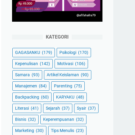
KATEGORI
GAGASANKU
(179)
Psikologi
(170)
Kepenulisan
(142)
Motivasi
(106)
Samara
(93)
Artikel Keislaman
(90)
Manajemen
(84)
Parenting
(75)
Backpacking
(60)
KARYAKU
(48)
Literasi
(41)
Sejarah
(37)
Syair
(37)
Bisnis
(32)
Keperempuanan
(32)
Marketing
(30)
Tips Menulis
(23)