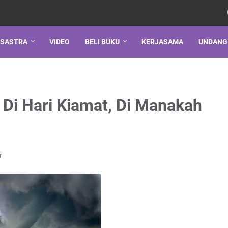
SASTRA
VIDEO
BELI BUKU
KERJASAMA
UNDANG
Di Hari Kiamat, Di Manakah
r