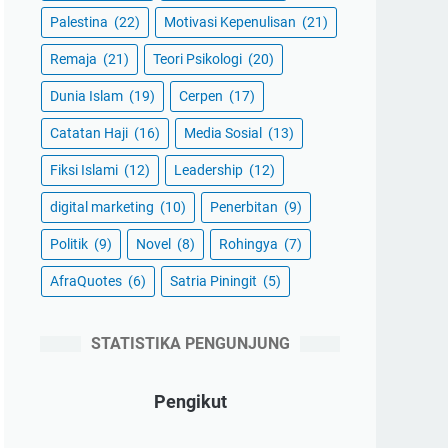
Palestina
(22)
Motivasi Kepenulisan
(21)
Remaja
(21)
Teori Psikologi
(20)
Dunia Islam
(19)
Cerpen
(17)
Catatan Haji
(16)
Media Sosial
(13)
Fiksi Islami
(12)
Leadership
(12)
digital marketing
(10)
Penerbitan
(9)
Politik
(9)
Novel
(8)
Rohingya
(7)
AfraQuotes
(6)
Satria Piningit
(5)
STATISTIKA PENGUNJUNG
Pengikut