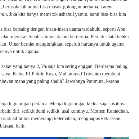
, berusahalah untuk bisa masuk golongan pertama, karena
amin
. Jika kita hanya mematok ashabul yamin, nanti bisa-bisa kita
us bisa bersaing dengan insan-insan utama terdahulu, seperti Abu
malan mereka? Salah satunya dalam berderma. Pernah suatu ketika
lan. Umar berniat menginfakkan separuh hartanya untuk agama.
rtanya untuk agama.
akat yang hanya 2,5% saja kita sering enggan. Berderma paling
an saya, Ketua FLP Solo Raya, Muhammad Trimanto membuat
hlawan mana yang paling shalih? Jawabnya Patimura, karena
menjadi golongan pertama. Menjadi golongan kedua saja susahnya
baiki diri, sedikit demi sedikit, asal kontinyu. Momen Ramadhan,
u kondusif untuk memerangi kelemahan, menghapus kebiasaan-
biasaan baik.