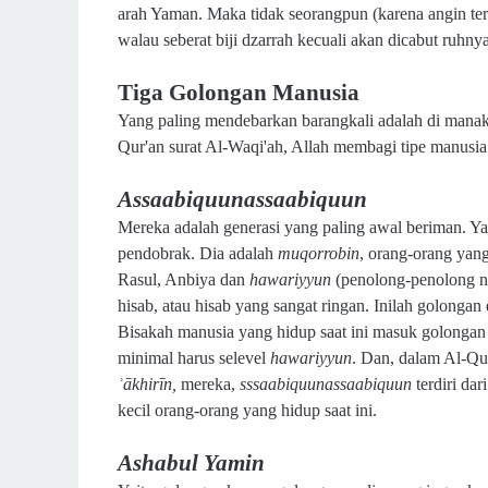
arah Yaman. Maka tidak seorangpun (karena angin ter
walau seberat biji dzarrah kecuali akan dicabut ruhn
Tiga Golongan Manusia
Yang paling mendebarkan barangkali adalah di manaka
Qur'an surat Al-Waqi'ah, Allah membagi tipe manusia 
Assaabiquunassaabiquun
Mereka adalah generasi yang paling awal beriman. Ya
pendobrak. Dia adalah
muqorrobin
, orang-orang yan
Rasul, Anbiya dan
hawariyyun
(penolong-penolong na
hisab, atau hisab yang sangat ringan. Inilah golongan e
Bisakah manusia yang hidup saat ini masuk golongan in
minimal harus selevel
hawariyyun
. Dan, dalam Al-Qu
ʾākhirīn,
mereka,
sssaabiquunassaabiquun
terdiri da
kecil orang-orang yang hidup saat ini.
Ashabul Yamin