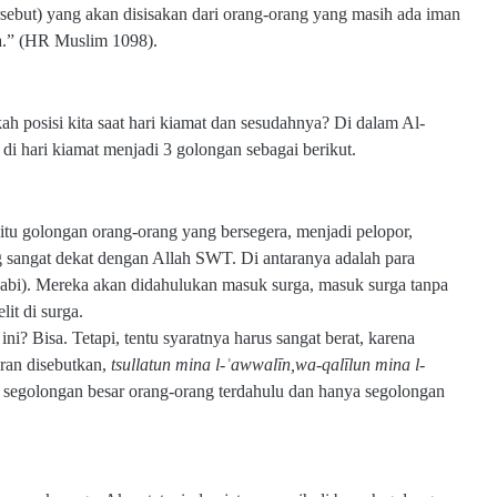
sebut) yang akan disisakan dari orang-orang yang masih ada iman
ya.” (HR Muslim 1098).
h posisi kita saat hari kiamat dan sesudahnya? Di dalam Al-
di hari kiamat menjadi 3 golongan sebagai berikut.
itu golongan orang-orang yang bersegera, menjadi pelopor,
g sangat dekat dengan Allah SWT. Di antaranya adalah para
bi). Mereka akan didahulukan masuk surga, masuk surga tanpa
lit di surga.
i? Bisa. Tetapi, tentu syaratnya harus sangat berat, karena
ran disebutkan,
tsullatun mina l-ʾawwalīn,wa-qalīlun mina l-
ri segolongan besar orang-orang terdahulu dan hanya segolongan