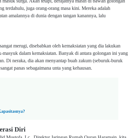
n masuk surga. Akan tetapi, derajatnya masih di bawah golongan
ng terdahulu, juga orang-orang masa kini. Mereka adalah
tan amalannya di dunia dengan tangan kanannya, lalu
sangat merugi, disebabkan oleh kemaksiatan yang dia lakukan
ik-masyuk dalam kemaksiatan. Banyak di antara golongan ini yang
an. Di neraka, dia akan menyantap buah zakum (seburuk-buruk
 sangat panas sebagaimana unta yang kehausan.
Kapasitasnya?
rasi Diri
d Mustofa, Lc., Direktur Jaringan Rumah Quran Haramain, kita