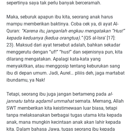
sepertinya saya tak perlu banyak berceramah.
Maka, seburuk apapun ibu kita, seorang anak harus
mampu memberikan baktinya. Coba cek ya, di ayat Al-
Quran:
“Karena itu, janganlah engkau mengatakan “Hus!”
kepada keduanya (kedua orangtua).”
(QS al-Isra’ [17]:
23). Maksud dari ayat tersebut adalah, bahkan sekadar
menggerutu dengan “uf!” “hus!” dan sejenisnya pun, kita
dilarang mengatakan. Apalagi kata-kata yang
menyakitkan, atau menggosip tentang keburukan sang
ibu di depan umum. Jadi, Aurel… pliiis deh, jaga martabat
ibundamu, ya Nak!
Tetapi, seorang ibu juga jangan bertameng pada
al-
jannatu tahta aqdamil ummahat
semata. Memang, Allah
SWT memberikan kita keistimewaan luar biasa, tetapi
tanpa melaksanakan berbagai tugas utama kita kepada
anak, mana mungkin kecintaan anak akan lahir kepada
kita. Dalam bahasa Jawa, tugas seorang ibu kepada