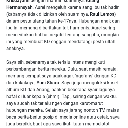
Krisdayanti
dengan mantan suaminya,
Anang
Hermansyah
. Aurel mengeluh karena sang ibu tak hadir
(kabarnya tidak diizinkan oleh suaminya,
Raul Lemos
)
dalam pesta ulang tahun ke-17nya. Hubungan anak dan
ibu ini memang diberitakan tak harmonis. Aurel sering
menceritakan hal-hal negatif tentang sang ibu, mungkin
ini yang membuat KD enggan mendatangi pesta ultah
anaknya.
Saya sih, sebenarnya tak terlalu intens mengikuti
perkembangan berita mereka. Dulu, saat masih remaja,
memang sempat saya agak-agak ‘ngefans’ dengan KD
dan kakaknya,
Yuni Shara
. Saya juga mengoleksi kaset
album KD dan Anang, bahkan beberapa syair lagunya
hafal di luar kepala (ehm!). Tapi, seiring dengan waktu,
saya sudah tak terlalu ngeh dengan karut-marut
hubungan mereka. Selain saya jarang nonton TV, malas
baca berita-berita gosip di media online atau cetak, saya
juga berpikir, buat apa saya ikut-ikutan mempelototi