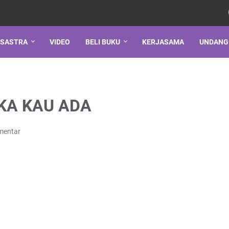
SASTRA
VIDEO
BELI BUKU
KERJASAMA
UNDANG
KA KAU ADA
mentar