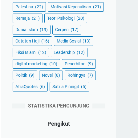
Palestina
(22)
Motivasi Kepenulisan
(21)
Remaja
(21)
Teori Psikologi
(20)
Dunia Islam
(19)
Cerpen
(17)
Catatan Haji
(16)
Media Sosial
(13)
Fiksi Islami
(12)
Leadership
(12)
digital marketing
(10)
Penerbitan
(9)
Politik
(9)
Novel
(8)
Rohingya
(7)
AfraQuotes
(6)
Satria Piningit
(5)
STATISTIKA PENGUNJUNG
Pengikut