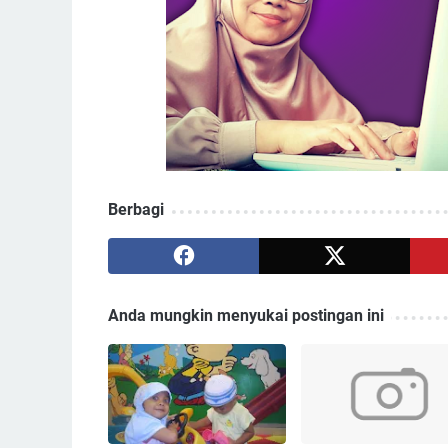
Berbagi
Anda mungkin menyukai postingan ini