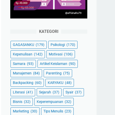
KATEGORI
GAGASANKU
(179)
Psikologi
(170)
Kepenulisan
(142)
Motivasi
(106)
Samara
(93)
Artikel Keislaman
(90)
Manajemen
(84)
Parenting
(75)
Backpacking
(60)
KARYAKU
(48)
Literasi
(41)
Sejarah
(37)
Syair
(37)
Bisnis
(32)
Keperempuanan
(32)
Marketing
(30)
Tips Menulis
(23)