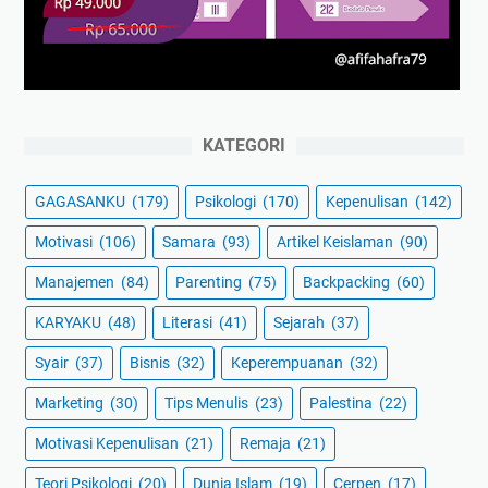
KATEGORI
GAGASANKU
(179)
Psikologi
(170)
Kepenulisan
(142)
Motivasi
(106)
Samara
(93)
Artikel Keislaman
(90)
Manajemen
(84)
Parenting
(75)
Backpacking
(60)
KARYAKU
(48)
Literasi
(41)
Sejarah
(37)
Syair
(37)
Bisnis
(32)
Keperempuanan
(32)
Marketing
(30)
Tips Menulis
(23)
Palestina
(22)
Motivasi Kepenulisan
(21)
Remaja
(21)
Teori Psikologi
(20)
Dunia Islam
(19)
Cerpen
(17)