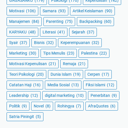
GAGASANKU
(179)
Psikologi
(170)
Kepenulisan
(142)
Motivasi
(106)
Samara
(93)
Artikel Keislaman
(90)
Manajemen
(84)
Parenting
(75)
Backpacking
(60)
KARYAKU
(48)
Literasi
(41)
Sejarah
(37)
Syair
(37)
Bisnis
(32)
Keperempuanan
(32)
Marketing
(30)
Tips Menulis
(23)
Palestina
(22)
Motivasi Kepenulisan
(21)
Remaja
(21)
Teori Psikologi
(20)
Dunia Islam
(19)
Cerpen
(17)
Catatan Haji
(16)
Media Sosial
(13)
Fiksi Islami
(12)
Leadership
(12)
digital marketing
(10)
Penerbitan
(9)
Politik
(9)
Novel
(8)
Rohingya
(7)
AfraQuotes
(6)
Satria Piningit
(5)