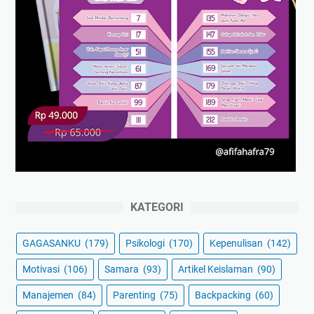
KATEGORI
GAGASANKU
(179)
Psikologi
(170)
Kepenulisan
(142)
Motivasi
(106)
Samara
(93)
Artikel Keislaman
(90)
Manajemen
(84)
Parenting
(75)
Backpacking
(60)