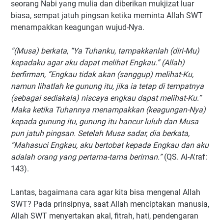
seorang Nabi yang mulia dan diberikan mukjizat luar
biasa, sempat jatuh pingsan ketika meminta Allah SWT
menampakkan keagungan wujud-Nya.
“(Musa) berkata, “Ya Tuhanku, tampakkanlah (diri-Mu)
kepadaku agar aku dapat melihat Engkau.” (Allah)
berfirman, “Engkau tidak akan (sanggup) melihat-Ku,
namun lihatlah ke gunung itu, jika ia tetap di tempatnya
(sebagai sediakala) niscaya engkau dapat melihat-Ku.”
Maka ketika Tuhannya menampakkan (keagungan-Nya)
kepada gunung itu, gunung itu hancur luluh dan Musa
pun jatuh pingsan. Setelah Musa sadar, dia berkata,
“Mahasuci Engkau, aku bertobat kepada Engkau dan aku
adalah orang yang pertama-tama beriman.”
(QS. Al-A'raf:
143).
Lantas, bagaimana cara agar kita bisa mengenal Allah
SWT? Pada prinsipnya, saat Allah menciptakan manusia,
Allah SWT menyertakan akal, fitrah, hati, pendengaran