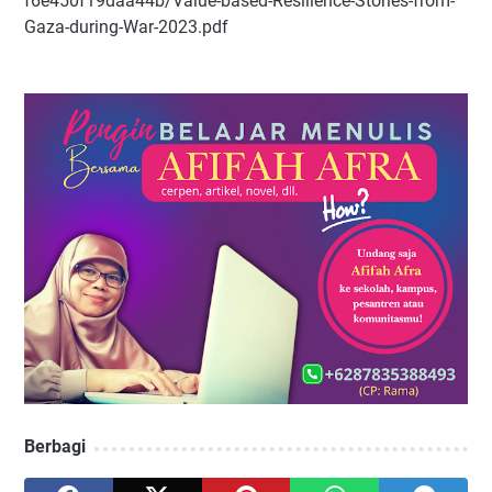
f6e450f19daa44b/Value-based-Resilience-Stories-from-
Gaza-during-War-2023.pdf
Berbagi