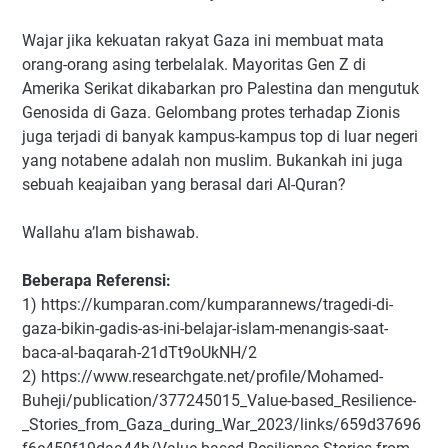
Wajar jika kekuatan rakyat Gaza ini membuat mata
orang-orang asing terbelalak. Mayoritas Gen Z di
Amerika Serikat dikabarkan pro Palestina dan mengutuk
Genosida di Gaza. Gelombang protes terhadap Zionis
juga terjadi di banyak kampus-kampus top di luar negeri
yang notabene adalah non muslim. Bukankah ini juga
sebuah keajaiban yang berasal dari Al-Quran?
Wallahu a’lam bishawab.
Beberapa Referensi:
1) https://kumparan.com/kumparannews/tragedi-di-
gaza-bikin-gadis-as-ini-belajar-islam-menangis-saat-
baca-al-baqarah-21dTt9oUkNH/2
2) https://www.researchgate.net/profile/Mohamed-
Buheji/publication/377245015_Value-based_Resilience-
_Stories_from_Gaza_during_War_2023/links/659d37696