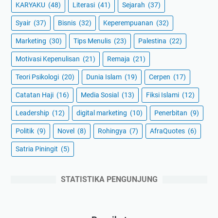
KARYAKU
(48)
Literasi
(41)
Sejarah
(37)
Syair
(37)
Bisnis
(32)
Keperempuanan
(32)
Marketing
(30)
Tips Menulis
(23)
Palestina
(22)
Motivasi Kepenulisan
(21)
Remaja
(21)
Teori Psikologi
(20)
Dunia Islam
(19)
Cerpen
(17)
Catatan Haji
(16)
Media Sosial
(13)
Fiksi Islami
(12)
Leadership
(12)
digital marketing
(10)
Penerbitan
(9)
Politik
(9)
Novel
(8)
Rohingya
(7)
AfraQuotes
(6)
Satria Piningit
(5)
STATISTIKA PENGUNJUNG