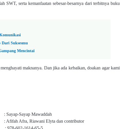
lah SWT, serta kemanfaatan sebesar-besarnya dari terbitnya buku
 Komunikasi
b Dari Suksesmu
 Gampang Mencintai
 menghayati maknanya. Dan jika ada kebaikan, doakan agar kami
: Sayap-Sayap Mawaddah
: Afifah Afra, Riawani Elyta dan contributor
 978-602-1614-65-5