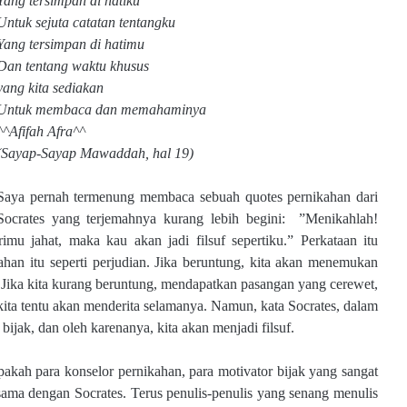
Yang tersimpan di hatiku
Untuk sejuta catatan tentangku
Yang tersimpan di hatimu
Dan tentang waktu khusus
yang kita sediakan
Untuk membaca dan memahaminya
^^Afifah Afra^^
(Sayap-Sayap Mawaddah, hal 19)
Saya pernah termenung membaca sebuah quotes pernikahan dari
Socrates yang terjemahnya kurang lebih begini: ”Menikahlah!
rimu jahat, maka kau akan jadi filsuf sepertiku.” Perkataan itu
han itu seperti perjudian. Jika beruntung, kita akan menemukan
. Jika kita kurang beruntung, mendapatkan pasangan yang cerewet,
ita tentu akan menderita selamanya. Namun, kata Socrates, dalam
bijak, dan oleh karenanya, kita akan menjadi filsuf.
 apakah para konselor pernikahan, para motivator bijak yang sangat
 sama dengan Socrates. Terus penulis-penulis yang senang menulis