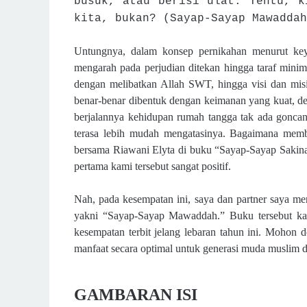
busuk, atau berisi ulat. Tentu, k
kita, bukan?
(Sayap-Sayap Mawaddah
Untungnya, d
alam konsep pernikahan menurut key
mengarah pada perjudian
ditekan hingga taraf minim
dengan melibatkan Allah SWT, hingga visi dan mis
benar-benar dibentuk dengan keimanan yang kuat, de
berjalannya kehidupan rumah tangga tak ada goncan
terasa lebih mudah mengatasinya. Bagaimana memb
bersama Riawani Elyta di buku “Sayap-Sayap Sakinah
pertama kami tersebut sangat positif.
Nah, pada kesempatan ini, saya dan partner saya m
yakni “Sayap-Sayap Mawaddah.” Buku tersebut kami
kesempatan terbit jelang lebaran tahun ini.
Mohon doa
manfaat secara optimal untuk generasi muda muslim 
GAMBARAN ISI