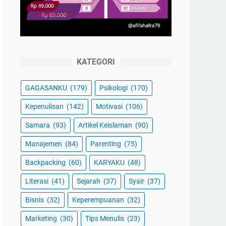
KATEGORI
GAGASANKU
(179)
Psikologi
(170)
Kepenulisan
(142)
Motivasi
(106)
Samara
(93)
Artikel Keislaman
(90)
Manajemen
(84)
Parenting
(75)
Backpacking
(60)
KARYAKU
(48)
Literasi
(41)
Sejarah
(37)
Syair
(37)
Bisnis
(32)
Keperempuanan
(32)
Marketing
(30)
Tips Menulis
(23)