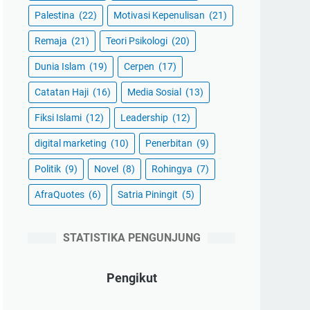
Palestina
(22)
Motivasi Kepenulisan
(21)
Remaja
(21)
Teori Psikologi
(20)
Dunia Islam
(19)
Cerpen
(17)
Catatan Haji
(16)
Media Sosial
(13)
Fiksi Islami
(12)
Leadership
(12)
digital marketing
(10)
Penerbitan
(9)
Politik
(9)
Novel
(8)
Rohingya
(7)
AfraQuotes
(6)
Satria Piningit
(5)
STATISTIKA PENGUNJUNG
Pengikut