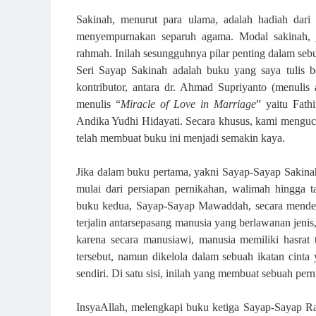
Sakinah, menurut para ulama, adalah hadiah dari
menyempurnakan separuh agama. Modal sakinah, 
rahmah. Inilah sesungguhnya pilar penting dalam seb
Seri Sayap Sakinah adalah buku
yang saya tulis 
kontributor, antara dr. Ahmad Supriyanto (menuli
menulis “
Miracle of Love in Marriage
” yaitu Fath
Andika Yudhi Hidayati. Secara khusus, kami menguca
telah membuat buku ini menjadi semakin kaya.
Jika dalam
buku pertama,
yakni
Sayap-Sayap Sakina
mulai dari persiapan pernikahan, walimah hingga t
buku kedua, Sayap-Sayap Mawaddah, secara mendeti
terjalin antarsepasang manusia yang berlawanan jenis, 
karena secara manusiawi, manusia memiliki hasrat 
tersebut, namun dikelola dalam sebuah ikatan cinta 
sendiri. Di satu sisi, inilah yang membuat sebuah pern
InsyaAllah, melengkapi buku ketiga Sayap-Sayap Ra