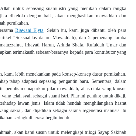
 Allah untuk sepasang suami-istri yang menikah dalam rangka
jika dikelola dengan baik, akan menghasilkan mawaddah dan
uah pernikahan.
bersama
Riawani Elyta
.
Selain itu, kami juga dibantu oleh para
s artikel “Seksualitas dalam Mawaddah), dan 5 pemenang lomba
imatuzzahra, Irhayati Harun, Arinda Shafa, Rufaidah Umar dan
pkan terimakasih sebesar-besarnya kepada para kontributor yang
h,
kami
lebih menekankan pada konsep-konsep dasar pernikahan,
ahap-tahap adaptasi sepasang pengantin baru.
Sementara, dalam
l penulis memaparkan pilar mawaddah, alias cinta yang khusus
yang telah syah sebagai suami istri. Pilar ini penting untuk dikaji,
terhadap lawan jenis. Islam tidak hendak menghilangkan hasrat
yang sakral, dan dijadikan sebagai sarana regenerasi manusia itu
ikahan seringkali terasa begitu indah.
hmah, akan kami susun untuk melengkapi trilogi Sayap Sakinah