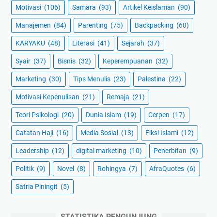
Motivasi
(106)
Samara
(93)
Artikel Keislaman
(90)
Manajemen
(84)
Parenting
(75)
Backpacking
(60)
KARYAKU
(48)
Literasi
(41)
Sejarah
(37)
Syair
(37)
Bisnis
(32)
Keperempuanan
(32)
Marketing
(30)
Tips Menulis
(23)
Palestina
(22)
Motivasi Kepenulisan
(21)
Remaja
(21)
Teori Psikologi
(20)
Dunia Islam
(19)
Cerpen
(17)
Catatan Haji
(16)
Media Sosial
(13)
Fiksi Islami
(12)
Leadership
(12)
digital marketing
(10)
Penerbitan
(9)
Politik
(9)
Novel
(8)
Rohingya
(7)
AfraQuotes
(6)
Satria Piningit
(5)
STATISTIKA PENGUNJUNG