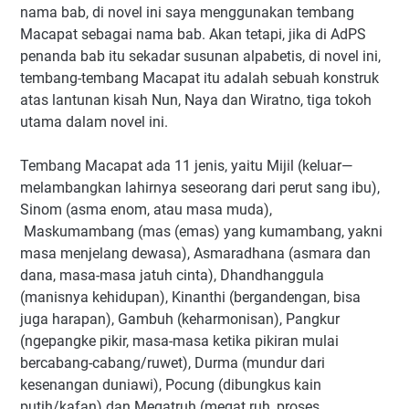
nama bab, di novel ini saya menggunakan tembang
Macapat sebagai nama bab. Akan tetapi, jika di AdPS
penanda bab itu sekadar susunan alpabetis, di novel ini,
tembang-tembang Macapat itu adalah sebuah konstruk
atas lantunan kisah Nun, Naya dan Wiratno, tiga tokoh
utama dalam novel ini.
Tembang Macapat ada 11 jenis, yaitu Mijil (keluar—
melambangkan lahirnya seseorang dari perut sang ibu),
Sinom (asma enom, atau masa muda),
Maskumambang (mas (emas) yang kumambang, yakni
masa menjelang dewasa), Asmaradhana (asmara dan
dana, masa-masa jatuh cinta), Dhandhanggula
(manisnya kehidupan), Kinanthi (bergandengan, bisa
juga harapan), Gambuh (keharmonisan), Pangkur
(ngepangke pikir, masa-masa ketika pikiran mulai
bercabang-cabang/ruwet), Durma (mundur dari
kesenangan duniawi), Pocung (dibungkus kain
putih/kafan) dan Megatruh (megat ruh, proses