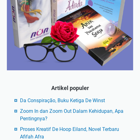
Artikel populer
Da Conspiração, Buku Ketiga De Winst
Zoom In dan Zoom Out Dalam Kehidupan, Apa
Pentingnya?
Proses Kreatif De Hoop Eiland, Novel Terbaru
Afifah Afra