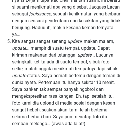
nyaris 24 jam dipantau oleh mantan suami. Ini berarti
si suami menikmati apa yang disebut Jacques Lacan
sebagai
jouissance
, sebuah kenikmatan yang berbaur
dengan sensasi penderitaan dan kesakitan yang tidak
berujung. Haduuuh, makin kesana-kemari ternyata
ya…
Kita sangat sangat senang
update
: makan malam,
update
... mampir di suatu tempat, update. Dapat
kiriman makanan dari tetangga,
update
... Lucunya,
seringkali, ketika ada di suatu tempat, sibuk foto
selfie, malah nggak menikmati tempatnya tapi sibuk
update
status. Saya pernah bertemu dengan teman di
dunia nyata. Pertemuan itu hanya sekitar 10 menit.
Saya bahkan tak sempat banyak ngobrol dan
mengekspresikan rasa kangen. Eh, tapi setelah itu,
foto kami dia upload di media sosial dengan kesan
sangat heboh, seakan-akan kami telah bertemu
selama berhari-hari. Saya pun menatap foto itu
sembari melongo… (awas ada lalat!).