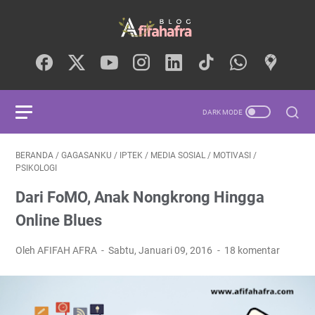
BERANDA
/
GAGASANKU
/
IPTEK
/
MEDIA SOSIAL
/
MOTIVASI
/
PSIKOLOGI
Dari FoMO, Anak Nongkrong Hingga
Online Blues
Oleh AFIFAH AFRA
Sabtu, Januari 09, 2016
18 komentar