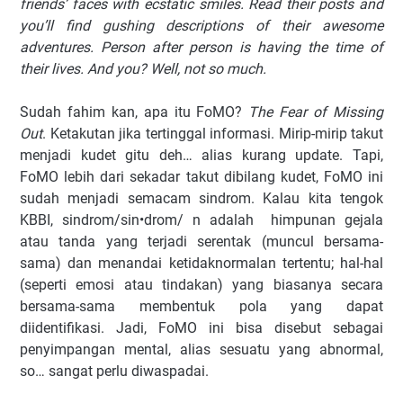
friends’ faces with ecstatic smiles. Read their posts and
you’ll find gushing descriptions of their awesome
adventures. Person after person is having the time of
their lives. And you? Well, not so much.
Sudah fahim kan, apa itu FoMO?
The Fear of Missing
Out
. Ketakutan jika tertinggal informasi. Mirip-mirip takut
menjadi kudet gitu deh… alias kurang update. Tapi,
FoMO lebih dari sekadar takut dibilang kudet, FoMO ini
sudah menjadi semacam sindrom. Kalau kita tengok
KBBI, sindrom/sin•drom/ n adalah himpunan gejala
atau tanda yang terjadi serentak (muncul bersama-
sama) dan menandai ketidaknormalan tertentu; hal-hal
(seperti emosi atau tindakan) yang biasanya secara
bersama-sama membentuk pola yang dapat
diidentifikasi. Jadi, FoMO ini bisa disebut sebagai
penyimpangan mental, alias sesuatu yang abnormal,
so… sangat perlu diwaspadai.