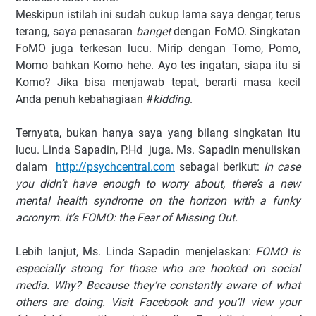
Meskipun istilah ini sudah cukup lama saya dengar, terus
terang, saya penasaran
banget
dengan FoMO. Singkatan
FoMO juga terkesan lucu. Mirip dengan Tomo, Pomo,
Momo bahkan Komo hehe. Ayo tes ingatan, siapa itu si
Komo? Jika bisa menjawab tepat, berarti masa kecil
Anda penuh kebahagiaan #
kidding
.
Ternyata, bukan hanya saya yang bilang singkatan itu
lucu. Linda Sapadin, P.Hd juga. Ms. Sapadin menuliskan
dalam
http://psychcentral.com
sebagai berikut:
In case
you didn’t have enough to worry about, there’s a new
mental health syndrome on the horizon with a funky
acronym. It’s FOMO: the Fear of Missing Out.
Lebih lanjut, Ms. Linda Sapadin menjelaskan:
FOMO is
especially strong for those who are hooked on social
media. Why? Because they’re constantly aware of what
others are doing. Visit Facebook and you’ll view your