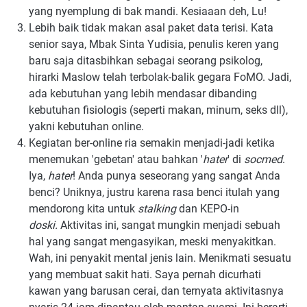
yang nyemplung di bak mandi. Kesiaaan deh, Lu!
Lebih baik tidak makan asal paket data terisi. Kata
senior saya, Mbak Sinta Yudisia, penulis keren yang
baru saja ditasbihkan sebagai seorang psikolog,
hirarki Maslow telah terbolak-balik gegara FoMO. Jadi,
ada kebutuhan yang lebih mendasar dibanding
kebutuhan fisiologis (seperti makan, minum, seks dll),
yakni kebutuhan online.
Kegiatan ber-online ria semakin menjadi-jadi ketika
menemukan 'gebetan' atau bahkan '
hater
' di
socmed
.
Iya,
hater
! Anda punya seseorang yang sangat Anda
benci?
Uniknya, justru karena rasa benci itulah yang
mendorong kita untuk
stalking
dan KEPO-in
doski.
Aktivitas ini, sangat mungkin menjadi sebuah
hal yang sangat mengasyikan, meski menyakitkan.
Wah, ini penyakit mental jenis lain. Menikmati sesuatu
yang membuat sakit hati. Saya pernah dicurhati
kawan yang barusan cerai, dan ternyata aktivitasnya