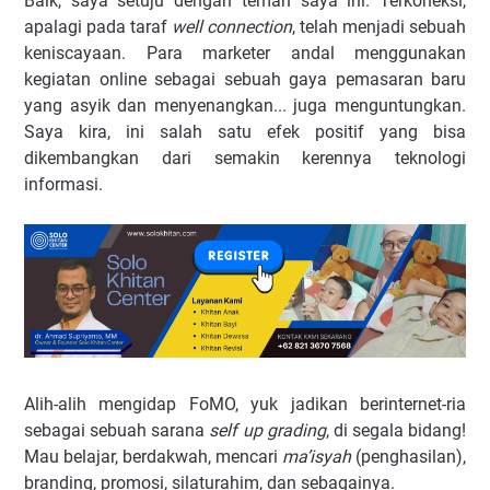
Baik, saya setuju dengan teman saya ini. Terkoneksi,
apalagi pada taraf
well connection
, telah menjadi sebuah
keniscayaan. Para marketer andal menggunakan
kegiatan online sebagai sebuah gaya pemasaran baru
yang asyik dan menyenangkan... juga menguntungkan.
Saya kira, ini salah satu efek positif yang bisa
dikembangkan dari semakin kerennya teknologi
informasi.
Alih-alih mengidap FoMO, yuk jadikan berinternet-ria
sebagai sebuah sarana
self up grading
, di segala bidang!
Mau belajar, berdakwah, mencari
ma’isyah
(penghasilan),
branding, promosi, silaturahim, dan sebagainya.