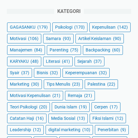
KATEGORI
GAGASANKU
(179)
Psikologi
(170)
Kepenulisan
(142)
Motivasi
(106)
Samara
(93)
Artikel Keislaman
(90)
Manajemen
(84)
Parenting
(75)
Backpacking
(60)
KARYAKU
(48)
Literasi
(41)
Sejarah
(37)
Syair
(37)
Bisnis
(32)
Keperempuanan
(32)
Marketing
(30)
Tips Menulis
(23)
Palestina
(22)
Motivasi Kepenulisan
(21)
Remaja
(21)
Teori Psikologi
(20)
Dunia Islam
(19)
Cerpen
(17)
Catatan Haji
(16)
Media Sosial
(13)
Fiksi Islami
(12)
Leadership
(12)
digital marketing
(10)
Penerbitan
(9)