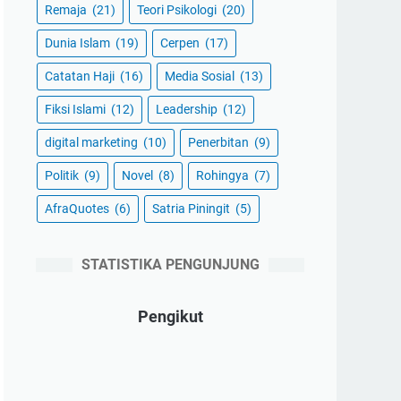
Remaja
(21)
Teori Psikologi
(20)
Dunia Islam
(19)
Cerpen
(17)
Catatan Haji
(16)
Media Sosial
(13)
Fiksi Islami
(12)
Leadership
(12)
digital marketing
(10)
Penerbitan
(9)
Politik
(9)
Novel
(8)
Rohingya
(7)
AfraQuotes
(6)
Satria Piningit
(5)
STATISTIKA PENGUNJUNG
Pengikut