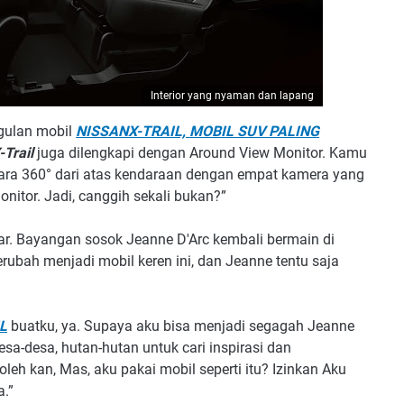
Interior yang nyaman dan lapang
gulan mobil
NISSANX-TRAIL, MOBIL SUV PALING
-Trail
juga dilengkapi dengan Around View Monitor. Kamu
ara 360° dari atas kendaraan dengan empat kamera yang
nitor. Jadi, canggih sekali bukan?”
. Bayangan sosok Jeanne D'Arc kembali bermain di
berubah menjadi mobil keren ini, dan Jeanne tentu saja
L
buatku, ya. Supaya aku bisa menjadi segagah Jeanne
esa-desa, hutan-hutan untuk cari inspirasi dan
leh kan, Mas, aku pakai mobil seperti itu? Izinkan Aku
a.”