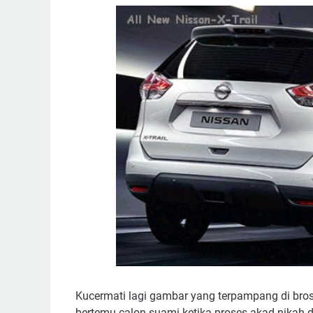
Kucermati lagi gambar yang terpampang di brosu
bertemu calon suami ketika proses akad nikah 