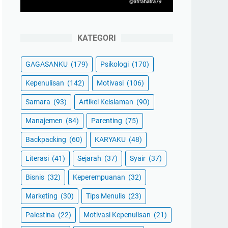
KATEGORI
GAGASANKU
(179)
Psikologi
(170)
Kepenulisan
(142)
Motivasi
(106)
Samara
(93)
Artikel Keislaman
(90)
Manajemen
(84)
Parenting
(75)
Backpacking
(60)
KARYAKU
(48)
Literasi
(41)
Sejarah
(37)
Syair
(37)
Bisnis
(32)
Keperempuanan
(32)
Marketing
(30)
Tips Menulis
(23)
Palestina
(22)
Motivasi Kepenulisan
(21)