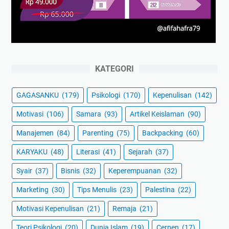
KATEGORI
GAGASANKU
(179)
Psikologi
(170)
Kepenulisan
(142)
Motivasi
(106)
Samara
(93)
Artikel Keislaman
(90)
Manajemen
(84)
Parenting
(75)
Backpacking
(60)
KARYAKU
(48)
Literasi
(41)
Sejarah
(37)
Syair
(37)
Bisnis
(32)
Keperempuanan
(32)
Marketing
(30)
Tips Menulis
(23)
Palestina
(22)
Motivasi Kepenulisan
(21)
Remaja
(21)
Teori Psikologi
(20)
Dunia Islam
(19)
Cerpen
(17)