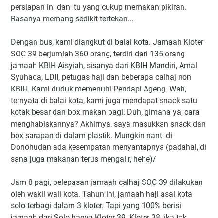
persiapan ini dan itu yang cukup memakan pikiran.
Rasanya memang sedikit tertekan...
Dengan bus, kami diangkut di balai kota. Jamaah Kloter
SOC 39 berjumlah 360 orang, terdiri dari 135 orang
jamaah KBIH Aisyiah, sisanya dari KBIH Mandiri, Amal
Syuhada, LDII, petugas haji dan beberapa calhaj non
KBIH. Kami duduk memenuhi Pendapi Ageng. Wah,
ternyata di balai kota, kami juga mendapat snack satu
kotak besar dan box makan pagi. Duh, gimana ya, cara
menghabiskannya? Akhirnya, saya masukkan snack dan
box sarapan di dalam plastik. Mungkin nanti di
Donohudan ada kesempatan menyantapnya (padahal, di
sana juga makanan terus mengalir, hehe)/
Jam 8 pagi, pelepasan jamaah calhaj SOC 39 dilakukan
oleh wakil wali kota. Tahun ini, jamaah haji asal kota
solo terbagi dalam 3 kloter. Tapi yang 100% berisi
jamaah dari Solo hanya Kloter 39. Kloter 38 jika tak