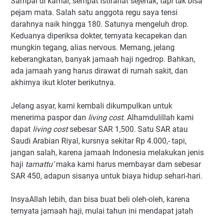
Sampai di kamar, sempat istirahat sejenak, tapi tak bisa
pejam mata. Salah satu anggota regu saya tensi
darahnya naik hingga 180. Satunya mengeluh drop.
Keduanya diperiksa dokter, ternyata kecapekan dan
mungkin tegang, alias nervous. Memang, jelang
keberangkatan, banyak jamaah haji ngedrop. Bahkan,
ada jamaah yang harus dirawat di rumah sakit, dan
akhirnya ikut kloter berikutnya.
Jelang asyar, kami kembali dikumpulkan untuk
menerima paspor dan
living cost
. Alhamdulillah kami
dapat
living cost
sebesar SAR 1,500. Satu SAR atau
Saudi Arabian Riyal, kursnya sekitar Rp 4.000,- tapi,
jangan salah, karena jamaah Indonesia melakukan jenis
haji
tamattu'
maka kami harus membayar dam sebesar
SAR 450, adapun sisanya untuk biaya hidup sehari-hari.
InsyaAllah lebih, dan bisa buat beli oleh-oleh, karena
ternyata jamaah haji, mulai tahun ini mendapat jatah