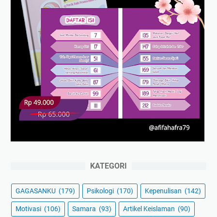
KATEGORI
GAGASANKU
(179)
Psikologi
(170)
Kepenulisan
(142)
Motivasi
(106)
Samara
(93)
Artikel Keislaman
(90)