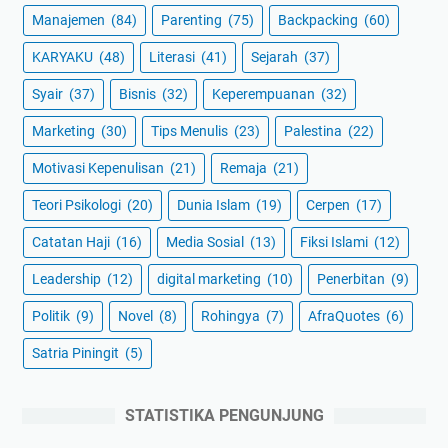
Manajemen
(84)
Parenting
(75)
Backpacking
(60)
KARYAKU
(48)
Literasi
(41)
Sejarah
(37)
Syair
(37)
Bisnis
(32)
Keperempuanan
(32)
Marketing
(30)
Tips Menulis
(23)
Palestina
(22)
Motivasi Kepenulisan
(21)
Remaja
(21)
Teori Psikologi
(20)
Dunia Islam
(19)
Cerpen
(17)
Catatan Haji
(16)
Media Sosial
(13)
Fiksi Islami
(12)
Leadership
(12)
digital marketing
(10)
Penerbitan
(9)
Politik
(9)
Novel
(8)
Rohingya
(7)
AfraQuotes
(6)
Satria Piningit
(5)
STATISTIKA PENGUNJUNG