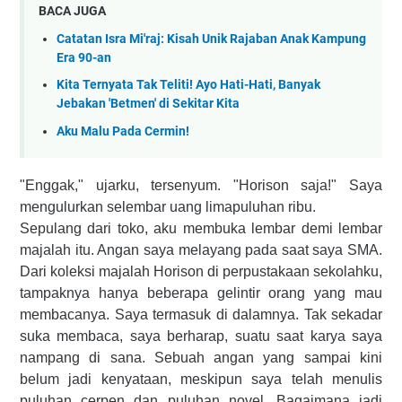
BACA JUGA
Catatan Isra Mi'raj: Kisah Unik Rajaban Anak Kampung
Era 90-an
Kita Ternyata Tak Teliti! Ayo Hati-Hati, Banyak
Jebakan 'Betmen' di Sekitar Kita
Aku Malu Pada Cermin!
"Enggak," ujarku, tersenyum. "Horison saja!" Saya
mengulurkan selembar uang limapuluhan ribu.
Sepulang dari toko, aku membuka lembar demi lembar
majalah itu. Angan saya melayang pada saat saya SMA.
Dari koleksi majalah Horison di perpustakaan sekolahku,
tampaknya hanya beberapa gelintir orang yang mau
membacanya. Saya termasuk di dalamnya. Tak sekadar
suka membaca, saya berharap, suatu saat karya saya
nampang di sana. Sebuah angan yang sampai kini
belum jadi kenyataan, meskipun saya telah menulis
puluhan cerpen dan puluhan novel. Bagaimana jadi