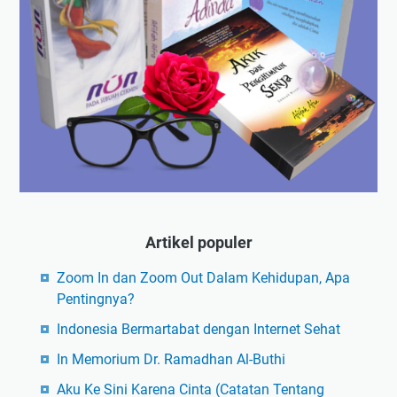
Artikel populer
Zoom In dan Zoom Out Dalam Kehidupan, Apa
Pentingnya?
Indonesia Bermartabat dengan Internet Sehat
In Memorium Dr. Ramadhan Al-Buthi
Aku Ke Sini Karena Cinta (Catatan Tentang