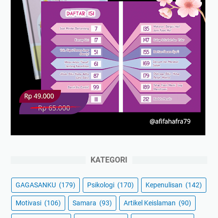
KATEGORI
GAGASANKU
(179)
Psikologi
(170)
Kepenulisan
(142)
Motivasi
(106)
Samara
(93)
Artikel Keislaman
(90)