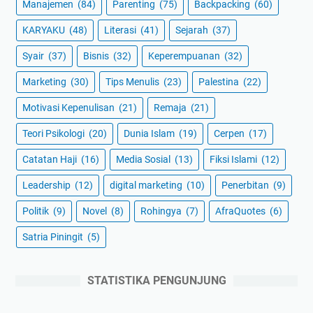
Manajemen
(84)
Parenting
(75)
Backpacking
(60)
KARYAKU
(48)
Literasi
(41)
Sejarah
(37)
Syair
(37)
Bisnis
(32)
Keperempuanan
(32)
Marketing
(30)
Tips Menulis
(23)
Palestina
(22)
Motivasi Kepenulisan
(21)
Remaja
(21)
Teori Psikologi
(20)
Dunia Islam
(19)
Cerpen
(17)
Catatan Haji
(16)
Media Sosial
(13)
Fiksi Islami
(12)
Leadership
(12)
digital marketing
(10)
Penerbitan
(9)
Politik
(9)
Novel
(8)
Rohingya
(7)
AfraQuotes
(6)
Satria Piningit
(5)
STATISTIKA PENGUNJUNG