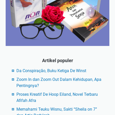
Artikel populer
Da Conspiração, Buku Ketiga De Winst
Zoom In dan Zoom Out Dalam Kehidupan, Apa
Pentingnya?
Proses Kreatif De Hoop Eiland, Novel Terbaru
Afifah Afra
Memahami Teuku Wisnu, Sakti “Sheila on 7”