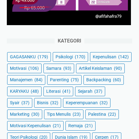
KATEGORI
GAGASANKU
(179)
Psikologi
(170)
Kepenulisan
(142)
Motivasi
(106)
Samara
(93)
Artikel Keislaman
(90)
Manajemen
(84)
Parenting
(75)
Backpacking
(60)
KARYAKU
(48)
Literasi
(41)
Sejarah
(37)
Syair
(37)
Bisnis
(32)
Keperempuanan
(32)
Marketing
(30)
Tips Menulis
(23)
Palestina
(22)
Motivasi Kepenulisan
(21)
Remaja
(21)
Teori Psikologi
(20)
Dunia Islam
(19)
Cerpen
(17)