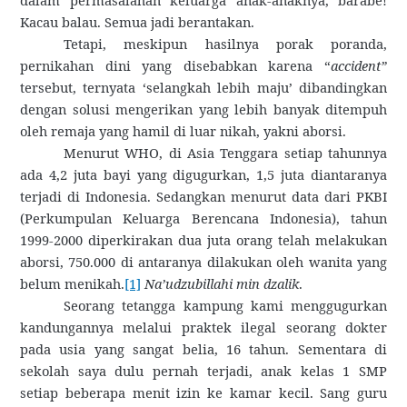
dalam permasalahan keluarga anak-anaknya, barabe!
Kacau balau. Semua jadi berantakan.
Tetapi, meskipun hasilnya porak poranda,
pernikahan dini yang disebabkan karena “
accident”
tersebut, ternyata ‘selangkah lebih maju’ dibandingkan
dengan solusi mengerikan yang lebih banyak ditempuh
oleh remaja yang hamil di luar nikah, yakni aborsi.
Menurut WHO, di Asia Tenggara setiap tahunnya
ada 4,2 juta bayi yang digugurkan, 1,5 juta diantaranya
terjadi di Indonesia. Sedangkan menurut data dari PKBI
(Perkumpulan Keluarga Berencana Indonesia), tahun
1999-2000 diperkirakan dua juta orang telah melakukan
aborsi, 750.000 di antaranya dilakukan oleh wanita yang
belum menikah.
[1]
Na’udzubillahi min dzalik
.
Seorang tetangga kampung kami menggugurkan
kandungannya melalui praktek ilegal seorang dokter
pada usia yang sangat belia, 16 tahun. Sementara di
sekolah saya dulu pernah terjadi, anak kelas 1 SMP
setiap beberapa menit izin ke kamar kecil. Sang guru