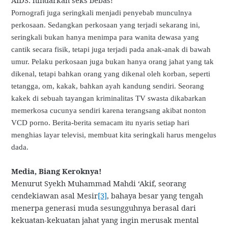
AIDS: hindarkan seks bebas!
Pornografi juga seringkali menjadi penyebab munculnya
perkosaan. Sedangkan perkosaan yang terjadi sekarang ini,
seringkali bukan hanya menimpa para wanita dewasa yang
cantik secara fisik, tetapi juga terjadi pada anak-anak di bawah
umur. Pelaku perkosaan juga bukan hanya orang jahat yang tak
dikenal, tetapi bahkan orang yang dikenal oleh korban, seperti
tetangga, om, kakak, bahkan ayah kandung sendiri. Seorang
kakek di sebuah tayangan kriminalitas TV swasta dikabarkan
memerkosa cucunya sendiri karena terangsang akibat nonton
VCD porno. Berita-berita semacam itu nyaris setiap hari
menghias layar televisi, membuat kita seringkali harus mengelus
dada.
Media, Biang Keroknya!
Menurut Syekh Muhammad Mahdi ‘Akif, seorang
cendekiawan asal Mesir
[3]
, bahaya besar yang tengah
menerpa generasi muda sesungguhnya berasal dari
kekuatan-kekuatan jahat yang ingin merusak mental