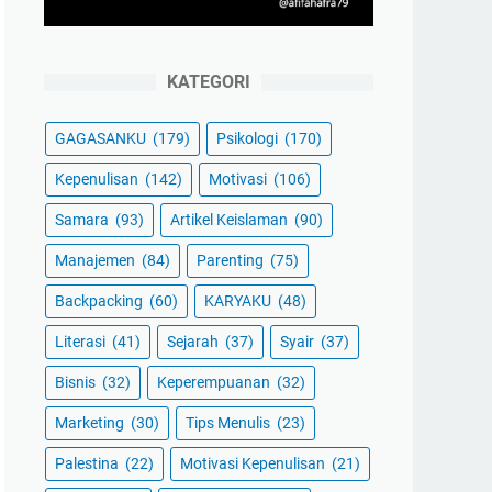
KATEGORI
GAGASANKU
(179)
Psikologi
(170)
Kepenulisan
(142)
Motivasi
(106)
Samara
(93)
Artikel Keislaman
(90)
Manajemen
(84)
Parenting
(75)
Backpacking
(60)
KARYAKU
(48)
Literasi
(41)
Sejarah
(37)
Syair
(37)
Bisnis
(32)
Keperempuanan
(32)
Marketing
(30)
Tips Menulis
(23)
Palestina
(22)
Motivasi Kepenulisan
(21)