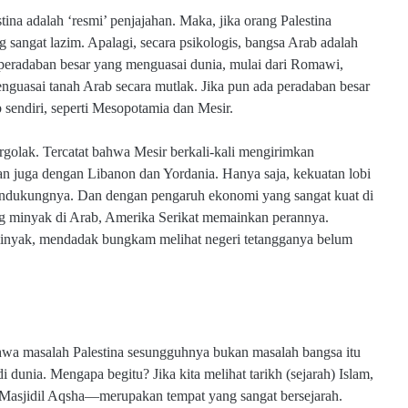
ina adalah ‘resmi’ penjajahan. Maka, jika orang Palestina
 sangat lazim. Apalagi, secara psikologis, bangsa Arab adalah
 peradaban besar yang menguasai dunia, mulai dari Romawi,
guasai tanah Arab secara mutlak. Jika pun ada peradaban besar
 sendiri, seperti Mesopotamia dan Mesir.
rgolak. Tercatat bahwa Mesir berkali-kali mengirimkan
n juga dengan Libanon dan Yordania. Hanya saja, kekuatan lobi
ndukungnya. Dan dengan pengaruh ekonomi yang sangat kuat di
ng minyak di Arab, Amerika Serikat memainkan perannya.
minyak, mendadak bungkam melihat negeri tetangganya belum
hwa masalah Palestina sesungguhnya bukan masalah bangsa itu
dunia. Mengapa begitu? Jika kita melihat tarikh (sejarah) Islam,
Masjidil Aqsha—merupakan tempat yang sangat bersejarah.