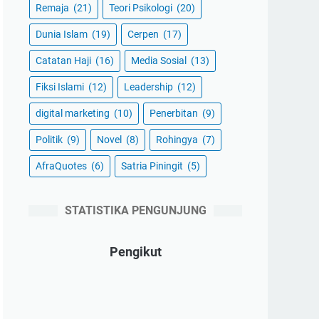
Remaja
(21)
Teori Psikologi
(20)
Dunia Islam
(19)
Cerpen
(17)
Catatan Haji
(16)
Media Sosial
(13)
Fiksi Islami
(12)
Leadership
(12)
digital marketing
(10)
Penerbitan
(9)
Politik
(9)
Novel
(8)
Rohingya
(7)
AfraQuotes
(6)
Satria Piningit
(5)
STATISTIKA PENGUNJUNG
Pengikut