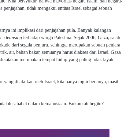
lalu. Kita bersyukur, bahwa mayoritas negara Islam, dan negara-
a penjajahan, tidak mengakui entitas Israel sebagai sebuah
arnya ini implikasi dari penjajahan pula. Banyak kalangan
ic cleansing
terhadap warga Palestina. Sejak 2006, Gaza, salah
lokade dari segala penjuru, sehingga merupakan sebuah penjara
rik, air, bahan bakar, semuanya harus diakses dari Israel. Gaza
a dikatakan merupakan tempat hidup yang paling tidak layak
yang dilakukan oleh Israel, kita hanya ingin bertanya, masih
a adalah sahabat dalam kemanusiaan. Bukankah begitu?