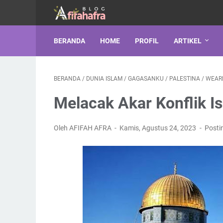
BERANDA
HOME
PROFIL
ARTIKEL
BERANDA
/
DUNIA ISLAM
/
GAGASANKU
/
PALESTINA
/
WEAR
Melacak Akar Konflik Is
Oleh AFIFAH AFRA
Kamis, Agustus 24, 2023
Posti