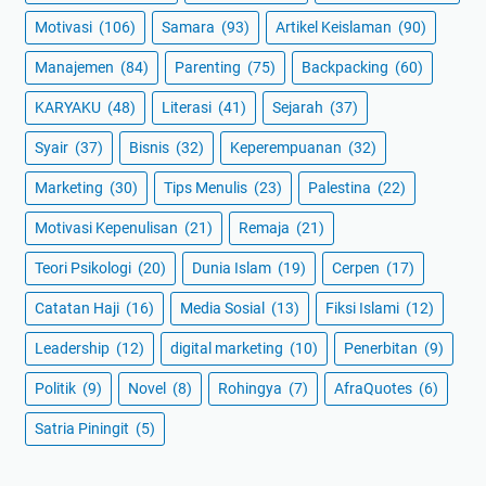
Motivasi
(106)
Samara
(93)
Artikel Keislaman
(90)
Manajemen
(84)
Parenting
(75)
Backpacking
(60)
KARYAKU
(48)
Literasi
(41)
Sejarah
(37)
Syair
(37)
Bisnis
(32)
Keperempuanan
(32)
Marketing
(30)
Tips Menulis
(23)
Palestina
(22)
Motivasi Kepenulisan
(21)
Remaja
(21)
Teori Psikologi
(20)
Dunia Islam
(19)
Cerpen
(17)
Catatan Haji
(16)
Media Sosial
(13)
Fiksi Islami
(12)
Leadership
(12)
digital marketing
(10)
Penerbitan
(9)
Politik
(9)
Novel
(8)
Rohingya
(7)
AfraQuotes
(6)
Satria Piningit
(5)