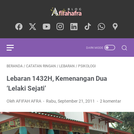
BERANDA
/
CATATAN RINGAN
/
LEBARAN
/
PSIKOLOGI
Lebaran 1432H, Kemenangan Dua
‘Lelaki Sejati’
Oleh AFIFAH AFRA
Rabu, September 21, 2011
2 komentar