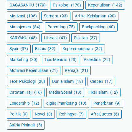
GAGASANKU
(179)
Psikologi
(170)
Kepenulisan
(142)
Motivasi
(106)
Samara
(93)
Artikel Keislaman
(90)
Manajemen
(84)
Parenting
(75)
Backpacking
(60)
KARYAKU
(48)
Literasi
(41)
Sejarah
(37)
Syair
(37)
Bisnis
(32)
Keperempuanan
(32)
Marketing
(30)
Tips Menulis
(23)
Palestina
(22)
Motivasi Kepenulisan
(21)
Remaja
(21)
Teori Psikologi
(20)
Dunia Islam
(19)
Cerpen
(17)
Catatan Haji
(16)
Media Sosial
(13)
Fiksi Islami
(12)
Leadership
(12)
digital marketing
(10)
Penerbitan
(9)
Politik
(9)
Novel
(8)
Rohingya
(7)
AfraQuotes
(6)
Satria Piningit
(5)