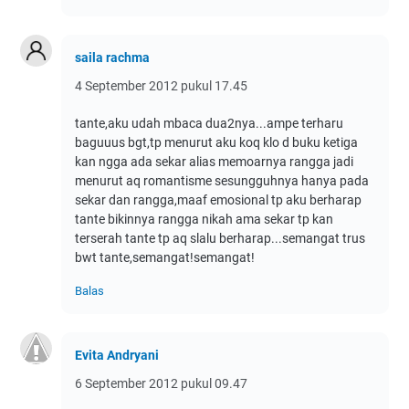
saila rachma
4 September 2012 pukul 17.45
tante,aku udah mbaca dua2nya...ampe terharu
baguuus bgt,tp menurut aku koq klo d buku ketiga
kan ngga ada sekar alias memoarnya rangga jadi
menurut aq romantisme sesungguhnya hanya pada
sekar dan rangga,maaf emosional tp aku berharap
tante bikinnya rangga nikah ama sekar tp kan
terserah tante tp aq slalu berharap...semangat trus
bwt tante,semangat!semangat!
Balas
Evita Andryani
6 September 2012 pukul 09.47