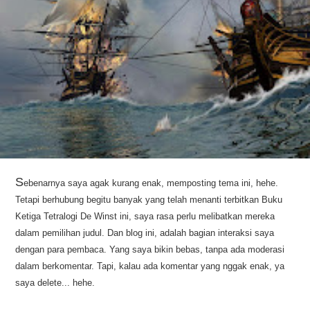
S
ebenarnya saya agak kurang enak, memposting tema ini, hehe.
Tetapi berhubung begitu banyak yang telah menanti terbitkan Buku
Ketiga Tetralogi De Winst ini, saya rasa perlu melibatkan mereka
dalam pemilihan judul. Dan blog ini, adalah bagian interaksi saya
dengan para pembaca. Yang saya bikin bebas, tanpa ada moderasi
dalam berkomentar. Tapi, kalau ada komentar yang nggak enak, ya
saya delete... hehe.