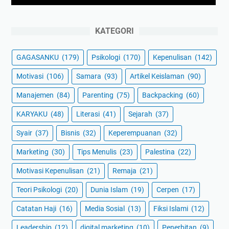
KATEGORI
GAGASANKU
(179)
Psikologi
(170)
Kepenulisan
(142)
Motivasi
(106)
Samara
(93)
Artikel Keislaman
(90)
Manajemen
(84)
Parenting
(75)
Backpacking
(60)
KARYAKU
(48)
Literasi
(41)
Sejarah
(37)
Syair
(37)
Bisnis
(32)
Keperempuanan
(32)
Marketing
(30)
Tips Menulis
(23)
Palestina
(22)
Motivasi Kepenulisan
(21)
Remaja
(21)
Teori Psikologi
(20)
Dunia Islam
(19)
Cerpen
(17)
Catatan Haji
(16)
Media Sosial
(13)
Fiksi Islami
(12)
Leadership
(12)
digital marketing
(10)
Penerbitan
(9)