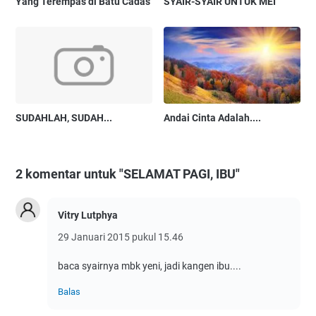
Yang Terempas di Batu Cadas
SYAIR-SYAIR UNTUK MEI
SUDAHLAH, SUDAH...
Andai Cinta Adalah....
2 komentar untuk "SELAMAT PAGI, IBU"
Vitry Lutphya
29 Januari 2015 pukul 15.46
baca syairnya mbk yeni, jadi kangen ibu....
Balas