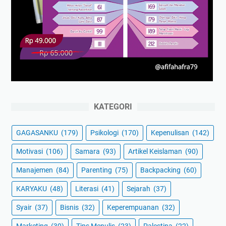
KATEGORI
GAGASANKU
(179)
Psikologi
(170)
Kepenulisan
(142)
Motivasi
(106)
Samara
(93)
Artikel Keislaman
(90)
Manajemen
(84)
Parenting
(75)
Backpacking
(60)
KARYAKU
(48)
Literasi
(41)
Sejarah
(37)
Syair
(37)
Bisnis
(32)
Keperempuanan
(32)
Marketing
(30)
Tips Menulis
(23)
Palestina
(22)