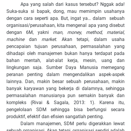
Apa yang salah dari kasus tersebut? Nggak ada!
Suka-suka si bapak, dong, mau memimpin usahanya
dengan cara seperti apa. But, ingat ya… dalam sebuah
organisasi/perusahaan, kita mengenal apa yang disebut
dengan 6M, yakni
man, money, method, material,
machine
dan
market.
Akan tetapi, dalam usaha
pencapaian tujuan perusahaan, permasalahan yang
dihadapi oleh manajemen bukan hanya terdapat pada
bahan mentah, alat-alat kerja, mesin, uang dan
lingkungan saja. Sumber Daya Manusia memegang
peranan penting dalam mengendalikan aspek-aspek
lainnya. Dan, makin besar sebuah perusahaan, makin
banyak karyawan yang bekerja di dalamnya, sehingga
permasalahan manusianya pun semakin banyak dan
kompleks (Rivai & Sagala, 2013: 1). Karena itu,
pengelolaan SDM sehingga bisa berfungsi secara
produktif, efektif dan efisien sangatlah penting.
Dalam manajemen, SDM perlu digerakkan lewat
sebuah organisasi. Akan tetapi, organisasi sendiri adalah