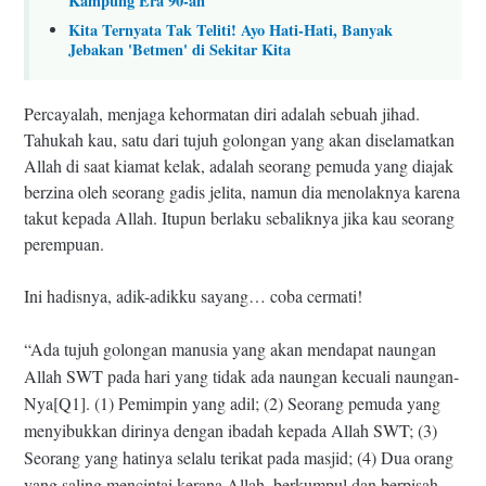
Kampung Era 90-an
Kita Ternyata Tak Teliti! Ayo Hati-Hati, Banyak
Jebakan 'Betmen' di Sekitar Kita
Percayalah, menjaga kehormatan diri adalah sebuah jihad.
Tahukah kau, satu dari tujuh golongan yang akan diselamatkan
Allah di saat kiamat kelak, adalah seorang pemuda yang diajak
berzina oleh seorang gadis jelita, namun dia menolaknya karena
takut kepada Allah. Itupun berlaku sebaliknya jika kau seorang
perempuan.
Ini hadisnya, adik-adikku sayang… coba cermati!
“Ada tujuh golongan manusia yang akan mendapat naungan
Allah
SWT
pada hari yang tidak ada naungan kecuali naungan-
Nya[Q1]. (1) Pemimpin yang adil; (2) Seorang pemuda yang
menyibukkan dirinya dengan ibadah kepada Allah
SWT
; (3)
Seorang yang hatinya selalu terikat pada masjid; (4) Dua orang
yang saling mencintai kerana Allah, berkumpul dan berpisah