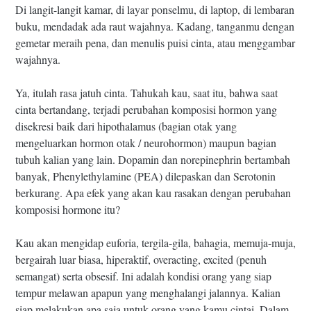
Di langit-langit kamar, di layar ponselmu, di laptop, di lembaran
buku, mendadak ada raut wajahnya. Kadang, tanganmu dengan
gemetar meraih pena, dan menulis puisi cinta, atau menggambar
wajahnya.
Ya, itulah rasa jatuh cinta. Tahukah kau, saat itu, bahwa saat
cinta bertandang, terjadi perubahan komposisi hormon yang
disekresi baik dari hipothalamus (bagian otak yang
mengeluarkan hormon otak / neurohormon) maupun bagian
tubuh kalian yang lain. Dopamin dan norepinephrin bertambah
banyak, Phenylethylamine (PEA) dilepaskan dan Serotonin
berkurang. Apa efek yang akan kau rasakan dengan perubahan
komposisi hormone itu?
Kau akan mengidap euforia, tergila-gila, bahagia, memuja-muja,
bergairah luar biasa, hiperaktif, overacting, excited (penuh
semangat) serta obsesif. Ini adalah kondisi orang yang siap
tempur melawan apapun yang menghalangi jalannya. Kalian
siap melakukan apa saja untuk orang yang kamu cintai. Dalam