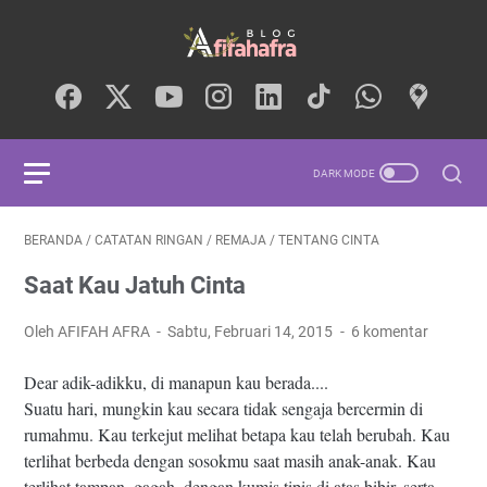
BERANDA
/
CATATAN RINGAN
/
REMAJA
/
TENTANG CINTA
Saat Kau Jatuh Cinta
Oleh AFIFAH AFRA
Sabtu, Februari 14, 2015
6 komentar
Dear adik-adikku, di manapun kau berada....
Suatu hari, mungkin kau secara tidak sengaja bercermin di
rumahmu. Kau terkejut melihat betapa kau telah berubah. Kau
terlihat berbeda dengan sosokmu saat masih anak-anak. Kau
terlihat tampan, gagah, dengan kumis tipis di atas bibir, serta