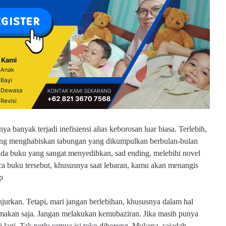
rnya banyak terjadi inefisiensi alias keborosan luar biasa. Terlebih,
rang menghabiskan tabungan yang dikumpulkan berbulan-bulan
ada buku yang sangat menyedihkan, sad ending, melebihi novel
a buku tersebut, khususnya saat lebaran, kamu akan menangis
p
njurkan. Tetapi, mari jangan berlebihan, khususnya dalam hal
makan saja. Jangan melakukan kemubaziran. Jika masih punya
ai lagi. Tak perlu semua isi toko diborong. Mukena, sajadah,