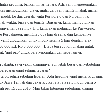
 lintas provinsi, bahkan lintas negara. Ada yang menggunakan
jelas membutuhkan biaya, mulai dari yang sangat mahal, mahal,
 mudik ke dua daerah, yaitu Purworejo dan Purbalingga.
la hal: waktu, biaya dan tenaga. Biasanya, kami membutuhkan
iasanya hanya segitu). H-1 kami akan meluncur ke Purworejo,
 ke Purbalingga, menginap dua hari di sana, dan kembali ke
a yang dibutuhkan untuk mudik selama 5 hari dengan jarak
00.000 s.d. Rp 3.000.000,- Biaya tersebut digunakan untuk
t, ‘ang pao’ untuk para keponakan dan sebagainya.
akarta, saya yakin kisarannya jauh lebih besar dari kebutuhan
l peredaran uang selama lebaran?
erbit sehari sebelum lebaran. Ada headline yang menarik di sana,
Jawa Tengah dari Jakarta. Jika rata-rata satu mobil berisi 5
ah per-15 Juli 2015. Mari bikin hitungan sederhana kisaran