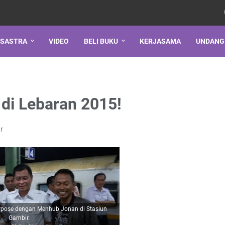
SASTRA
VIDEO
BELI BUKU
KERJASAMA
UNDANG
 di Lebaran 2015!
r
erpose dengan Menhub Jonan di Stasiun
Gambir.