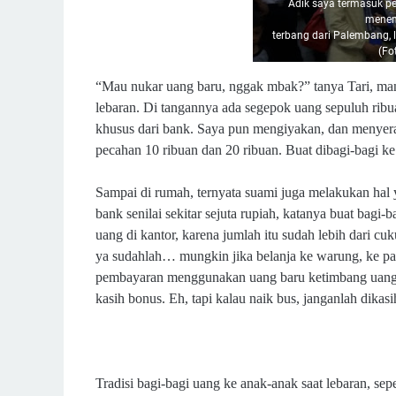
Adik saya termasuk pem
menem
terbang dari Palembang, l
(Fot
“Mau nukar uang baru, nggak mbak?” tanya Tari, mana
lebaran. Di tangannya ada segepok uang sepuluh ribu
khusus dari bank. Saya pun mengiyakan, dan menyera
pecahan 10 ribuan dan 20 ribuan. Buat dibagi-bagi 
Sampai di rumah, ternyata suami juga melakukan hal
bank senilai sekitar sejuta rupiah, katanya buat bagi
uang di kantor, karena jumlah itu sudah lebih dari cu
ya sudahlah… mungkin jika belanja ke warung, ke pa
pembayaran menggunakan uang baru ketimbang uang k
kasih bonus. Eh, tapi kalau naik bus, janganlah dikasi
Tradisi bagi-bagi uang ke anak-anak saat lebaran, sepe