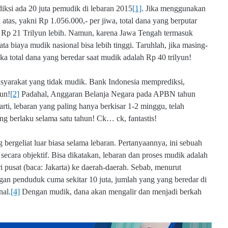
iksi ada 20 juta pemudik di lebaran 2015
[1]
. Jika menggunakan
atas, yakni Rp 1.056.000,- per jiwa, total dana yang berputar
 Rp 21 Trilyun lebih. Namun, karena Jawa Tengah termasuk
ata biaya mudik nasional bisa lebih tinggi. Taruhlah, jika masing-
 total dana yang beredar saat mudik adalah Rp 40 trilyun!
asyarakat yang tidak mudik. Bank Indonesia memprediksi,
un!
[2]
Padahal, Anggaran Belanja Negara pada APBN tahun
arti, lebaran yang paling hanya berkisar 1-2 minggu, telah
g berlaku selama satu tahun! Ck… ck, fantastis!
ergeliat luar biasa selama lebaran. Pertanyaannya, ini sebuah
ecara objektif. Bisa dikatakan, lebaran dan proses mudik adalah
i pusat (baca: Jakarta) ke daerah-daerah. Sebab, menurut
an penduduk cuma sekitar 10 juta, jumlah yang yang beredar di
nal.
[4]
Dengan mudik, dana akan mengalir dan menjadi berkah