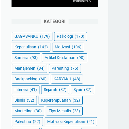
KATEGORI
GAGASANKU
(179)
Psikologi
(170)
Kepenulisan
(142)
Motivasi
(106)
Samara
(93)
Artikel Keislaman
(90)
Manajemen
(84)
Parenting
(75)
Backpacking
(60)
KARYAKU
(48)
Literasi
(41)
Sejarah
(37)
Syair
(37)
Bisnis
(32)
Keperempuanan
(32)
Marketing
(30)
Tips Menulis
(23)
Palestina
(22)
Motivasi Kepenulisan
(21)