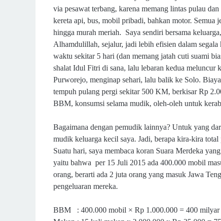
via pesawat terbang, karena memang lintas pulau dan
kereta api, bus, mobil pribadi, bahkan motor. Semua 
hingga murah meriah. Saya sendiri bersama keluarga,
Alhamdulillah, sejalur, jadi lebih efisien dalam sega
waktu sekitar 5 hari (dan memang jatah cuti suami b
shalat Idul Fitri di sana, lalu lebaran kedua meluncur
Purworejo, menginap sehari, lalu balik ke Solo. Biay
tempuh pulang pergi sekitar 500 KM, berkisar Rp 2.0
BBM, konsumsi selama mudik, oleh-oleh untuk keraba
Bagaimana dengan pemudik lainnya? Untuk yang dari J
mudik keluarga kecil saya. Jadi, berapa kira-kira tota
Suatu hari, saya membaca koran Suara Merdeka yang t
yaitu bahwa per 15 Juli 2015 ada 400.000 mobil masuk 
orang, berarti ada 2 juta orang yang masuk Jawa Teng
pengeluaran mereka.
BBM : 400.000 mobil × Rp 1.000.000 = 400 milyar