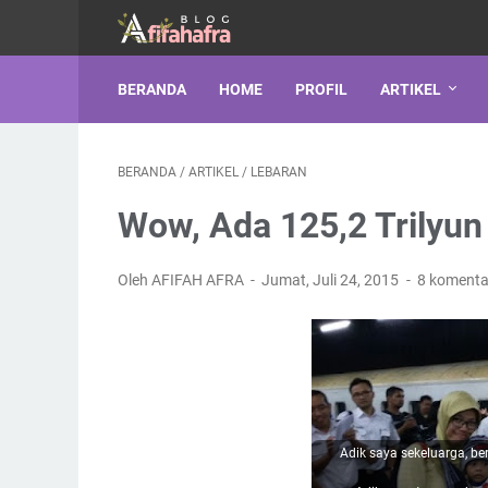
BERANDA
HOME
PROFIL
ARTIKEL
BERANDA
/
ARTIKEL
/
LEBARAN
Wow, Ada 125,2 Trilyun
Oleh AFIFAH AFRA
Jumat, Juli 24, 2015
8 komenta
Adik saya sekeluarga, b