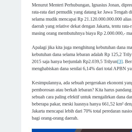
Menurut Menteri Perhubungan, Ignasius Jonan, dipred
rata-rata dari pemudik yang datang ke Jawa Tengah di 
selama mudik mencapai Rp 21.120.000.000.000 alias
daerah yang relative dekat dengan Jakarta, tentu rata-r
masing orang membutuhnya biaya Rp 2.000.000,- maka
Apalagi jika kita juga menghitung kebutuhan dana m
kebutuhan dana selama lebaran adalah Rp 125,2 Trily
2015 saja hanya berjumlah Rp2.039,5 Trilyun
[3]
. Ber
menghabiskan dana senilai 6,14% dari total APBN yan
Kesimpulannya, ada sebuah pergerakan ekonomi yang b
pemborosan atau berkah lebaran? Kita harus pandang s
sebuah cara paling efektif untuk mengalirkan dana dar
beberapa pakar, meski luasnya hanya 661,52 km² deng
Jakarta mencapai lebih dari 70% total peredaran nasio
bagi orang-orang daerah.