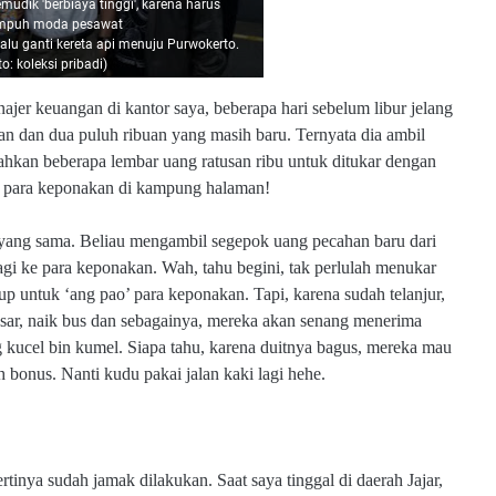
udik 'berbiaya tinggi', karena harus
puh moda pesawat
alu ganti kereta api menuju Purwokerto.
o: koleksi pribadi)
jer keuangan di kantor saya, beberapa hari sebelum libur jelang
an dan dua puluh ribuan yang masih baru. Ternyata dia ambil
hkan beberapa lembar uang ratusan ribu untuk ditukar dengan
ke para keponakan di kampung halaman!
 yang sama. Beliau mengambil segepok uang pecahan baru dari
-bagi ke para keponakan. Wah, tahu begini, tak perlulah menukar
kup untuk ‘ang pao’ para keponakan. Tapi, karena sudah telanjur,
sar, naik bus dan sebagainya, mereka akan senang menerima
ucel bin kumel. Siapa tahu, karena duitnya bagus, mereka mau
h bonus. Nanti kudu pakai jalan kaki lagi hehe.
rtinya sudah jamak dilakukan. Saat saya tinggal di daerah Jajar,