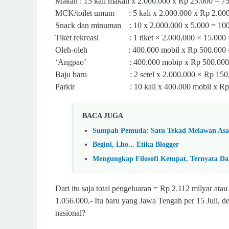
Makan : 15 kali makan x 2.000.000 x Rp 25.000 = 75
MCK/toilet umum : 5 kali x 2.000.000 x Rp 2.000
Snack dan minuman : 10 x 2.000.000 x 5.000 = 100
Tiket rekreasi : 1 tiket × 2.000.000 × 15.000 =
Oleh-oleh : 400.000 mobil x Rp 500.000 = 
‘Angpao’ : 400.000 mobip x Rp 500.000 = 
Baju baru : 2 setel x 2.000.000 × Rp 150.0
Parkir : 10 kali x 400.000 mobil x Rp 3.
BACA JUGA
Sumpah Pemuda: Satu Tekad Melawan As
Begini, Lho... Etika Blogger
Mengungkap Filosofi Ketupat, Ternyata Da
Dari itu saja total pengeluaran = Rp 2.112 milyar ata
1.056.000,- Itu baru yang Jawa Tengah per 15 Juli, d
nasional?