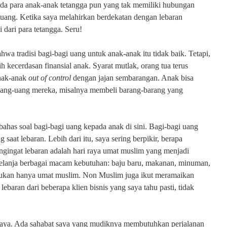
da para anak-anak tetangga pun yang tak memiliki hubungan
uang. Ketika saya melahirkan berdekatan dengan lebaran
 dari para tetangga. Seru!
a tradisi bagi-bagi uang untuk anak-anak itu tidak baik. Tetapi,
ih kecerdasan finansial anak. Syarat mutlak, orang tua terus
nak-anak
out of control
dengan jajan sembarangan. Anak bisa
ang-uang mereka, misalnya membeli barang-barang yang
ahas soal bagi-bagi uang kepada anak di sini. Bagi-bagi uang
g saat lebaran. Lebih dari itu, saya sering berpikir, berapa
engingat lebaran adalah hari raya umat muslim yang menjadi
erbelanja berbagai macam kebutuhan: baju baru, makanan, minuman,
a bukan hanya umat muslim. Non Muslim juga ikut meramaikan
ebaran dari beberapa klien bisnis yang saya tahu pasti, tidak
biaya. Ada sahabat saya yang mudiknya membutuhkan perjalanan