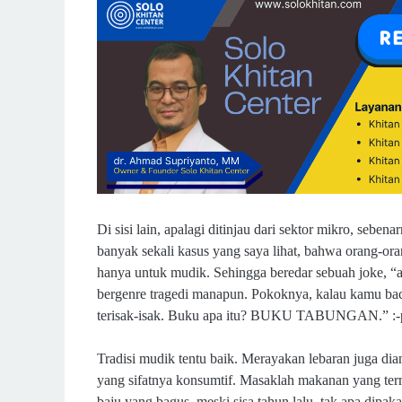
Di sisi lain, apalagi ditinjau dari sektor mikro, sebena
banyak sekali kasus yang saya lihat, bahwa orang-o
hanya untuk mudik. Sehingga beredar sebuah joke, “
bergenre tragedi manapun. Pokoknya, kalau kamu bac
terisak-isak. Buku apa itu? BUKU TABUNGAN.” :-
Tradisi mudik tentu baik. Merayakan lebaran juga dia
yang sifatnya konsumtif. Masaklah makanan yang ter
baju yang bagus, meski sisa tahun lalu, tak apa dipak