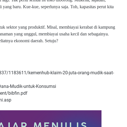
li yang baru. Kue-kue, seperlunya saja. Toh, kapasitas perut kita
ntuk sektor yang produktif. Misal, membiayai kerabat di kampung
anaman yang unggul, membiayai usaha kecil dan sebagainya.
liatnya ekonomi daerah. Setuju?
37/1183611/kemenhub-klaim-20-juta-orang-mudik-saat-
Dana-Mudik-untuk-Konsumsi
nt/bibfin.pdf
ni.asp