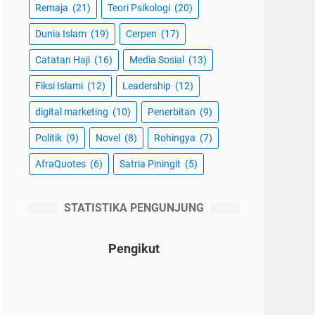
Remaja
(21)
Teori Psikologi
(20)
Dunia Islam
(19)
Cerpen
(17)
Catatan Haji
(16)
Media Sosial
(13)
Fiksi Islami
(12)
Leadership
(12)
digital marketing
(10)
Penerbitan
(9)
Politik
(9)
Novel
(8)
Rohingya
(7)
AfraQuotes
(6)
Satria Piningit
(5)
STATISTIKA PENGUNJUNG
Pengikut