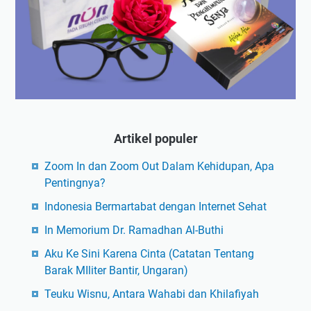
Artikel populer
Zoom In dan Zoom Out Dalam Kehidupan, Apa
Pentingnya?
Indonesia Bermartabat dengan Internet Sehat
In Memorium Dr. Ramadhan Al-Buthi
Aku Ke Sini Karena Cinta (Catatan Tentang
Barak MIliter Bantir, Ungaran)
Teuku Wisnu, Antara Wahabi dan Khilafiyah