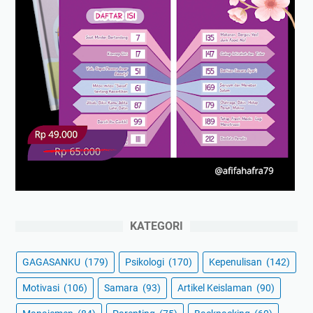
KATEGORI
GAGASANKU
(179)
Psikologi
(170)
Kepenulisan
(142)
Motivasi
(106)
Samara
(93)
Artikel Keislaman
(90)