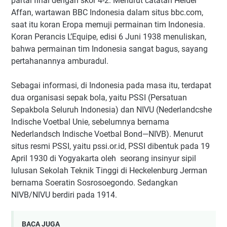
partai final dengan skor 4-2. Menurut catatan Heider
Affan, wartawan BBC Indonesia dalam situs bbc.com,
saat itu koran Eropa memuji permainan tim Indonesia.
Koran Perancis L’Equipe, edisi 6 Juni 1938 menuliskan,
bahwa permainan tim Indonesia sangat bagus, sayang
pertahanannya amburadul.
Sebagai informasi, di Indonesia pada masa itu, terdapat
dua organisasi sepak bola, yaitu PSSI (Persatuan
Sepakbola Seluruh Indonesia) dan NIVU (Nederlandcshe
Indische Voetbal Unie, sebelumnya bernama
Nederlandsch Indische Voetbal Bond—NIVB). Menurut
situs resmi PSSI, yaitu pssi.or.id, PSSI dibentuk pada 19
April 1930 di Yogyakarta oleh seorang insinyur sipil
lulusan Sekolah Teknik Tinggi di Heckelenburg Jerman
bernama Soeratin Sosrosoegondo. Sedangkan
NIVB/NIVU berdiri pada 1914.
BACA JUGA