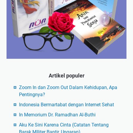
Artikel populer
Zoom In dan Zoom Out Dalam Kehidupan, Apa
Pentingnya?
Indonesia Bermartabat dengan Internet Sehat
In Memorium Dr. Ramadhan Al-Buthi
Aku Ke Sini Karena Cinta (Catatan Tentang
Barak MIliter Bantir, Ungaran)