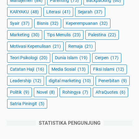
Manajemen
(84)
Parenting
(75)
Backpacking
(60)
KARYAKU
(48)
Literasi
(41)
Sejarah
(37)
Syair
(37)
Bisnis
(32)
Keperempuanan
(32)
Marketing
(30)
Tips Menulis
(23)
Palestina
(22)
Motivasi Kepenulisan
(21)
Remaja
(21)
Teori Psikologi
(20)
Dunia Islam
(19)
Cerpen
(17)
Catatan Haji
(16)
Media Sosial
(13)
Fiksi Islami
(12)
Leadership
(12)
digital marketing
(10)
Penerbitan
(9)
Politik
(9)
Novel
(8)
Rohingya
(7)
AfraQuotes
(6)
Satria Piningit
(5)
STATISTIKA PENGUNJUNG