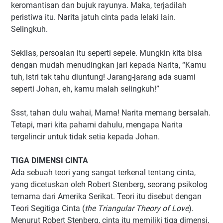
keromantisan dan bujuk rayunya. Maka, terjadilah
peristiwa itu.
Narita
jatuh
cinta pada lelaki lain
.
Selingkuh.
Sekilas, persoalan itu seperti sepele. Mungkin kita bisa
dengan mudah menudingkan jari kepada
Narita
, “Kamu
tuh, istri tak tahu diuntung! Jarang-jarang ada suami
seperti
Johan
, eh, kamu malah selingkuh!”
Ssst, tahan dulu wahai, Mama!
Narita
memang bersalah.
Tetapi, mari kita pahami dahulu, mengapa
Narita
tergelincir untuk tidak setia kepada
Johan
.
TIGA DIMENSI CINTA
Ada sebuah teori yang sangat terkenal tentang cinta,
yang dicetuskan oleh Robert Stenberg, seorang
psikolog
ternama dari Amerika Serikat. Teori itu disebut dengan
T
eori
S
egitiga
C
inta (
the
T
riangular
T
heory of
L
ove
).
Menurut Robert Stenberg
, cinta itu memiliki tiga dimensi,