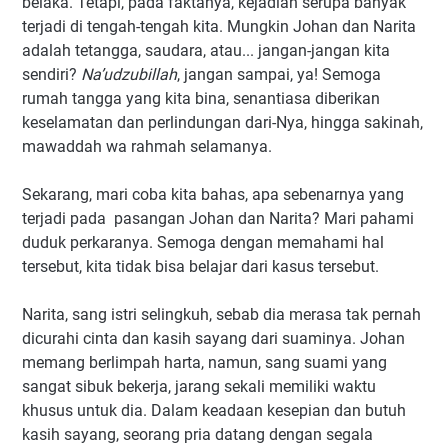
belaka. Tetapi, pada faktanya, kejadian serupa banyak
terjadi di tengah-tengah kita. Mungkin
Johan dan Narita
adalah tetangga, saudara, atau... jangan-jangan kita
sendiri
?
Na’udzubillah
, j
angan sampai, ya! Semoga
rumah tangga yang kita bina, senantiasa diberikan
keselamatan dan perlindungan dari-Nya, hingga sakinah,
mawaddah wa rahmah selamanya.
Sekarang, mari coba kita bahas, apa sebenarnya yang
terjadi pada pasangan
Johan
dan
Narita
? Mari pahami
duduk perkaranya. Semoga dengan memahami hal
tersebut, kita tidak bisa belajar dari kasus tersebut.
Narita
, sang istri selingkuh, sebab dia merasa tak pernah
dicurahi cinta dan kasih sayang dari suaminya.
Johan
memang berlimpah harta, namun, sang suami yang
sangat sibuk bekerja, jarang sekali memiliki waktu
khusus untuk dia. Dalam keadaan kesepian dan butuh
kasih sayang, seorang pria datang dengan segala