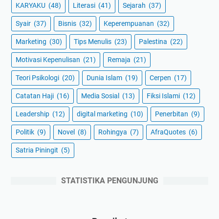
KARYAKU
(48)
Literasi
(41)
Sejarah
(37)
Syair
(37)
Bisnis
(32)
Keperempuanan
(32)
Marketing
(30)
Tips Menulis
(23)
Palestina
(22)
Motivasi Kepenulisan
(21)
Remaja
(21)
Teori Psikologi
(20)
Dunia Islam
(19)
Cerpen
(17)
Catatan Haji
(16)
Media Sosial
(13)
Fiksi Islami
(12)
Leadership
(12)
digital marketing
(10)
Penerbitan
(9)
Politik
(9)
Novel
(8)
Rohingya
(7)
AfraQuotes
(6)
Satria Piningit
(5)
STATISTIKA PENGUNJUNG