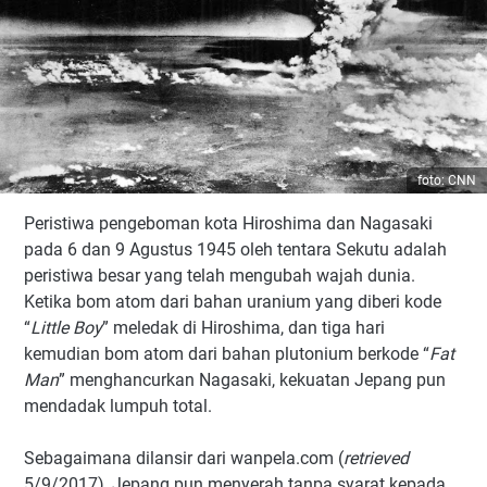
foto: CNN
Peristiwa pengeboman kota Hiroshima dan Nagasaki
pada 6 dan 9 Agustus 1945 oleh tentara Sekutu adalah
peristiwa besar yang telah mengubah wajah dunia.
Ketika bom atom dari bahan uranium yang diberi kode
“
Little Boy
” meledak di Hiroshima, dan tiga hari
kemudian bom atom dari bahan plutonium berkode “
Fat
Man
” menghancurkan Nagasaki, kekuatan Jepang pun
mendadak lumpuh total.
Sebagaimana dilansir dari wanpela.com (
retrieved
5/9/2017), Jepang pun menyerah tanpa syarat kepada