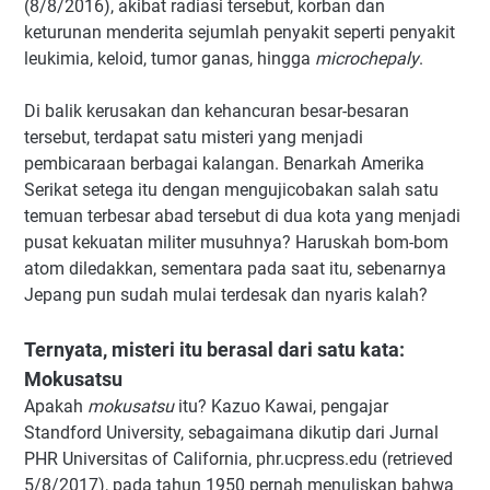
(8/8/2016), akibat radiasi tersebut, korban dan
keturunan menderita sejumlah penyakit seperti penyakit
leukimia, keloid, tumor ganas, hingga
microchepaly
.
Di balik kerusakan dan kehancuran besar-besaran
tersebut, terdapat satu misteri yang menjadi
pembicaraan berbagai kalangan. Benarkah Amerika
Serikat setega itu dengan mengujicobakan salah satu
temuan terbesar abad tersebut di dua kota yang menjadi
pusat kekuatan militer musuhnya? Haruskah bom-bom
atom diledakkan, sementara pada saat itu, sebenarnya
Jepang pun sudah mulai terdesak dan nyaris kalah?
Ternyata, misteri itu berasal dari satu kata:
Mokusatsu
Apakah
mokusatsu
itu? Kazuo Kawai, pengajar
Standford University, sebagaimana dikutip dari Jurnal
PHR Universitas of California, phr.ucpress.edu (retrieved
5/8/2017), pada tahun 1950 pernah menuliskan bahwa