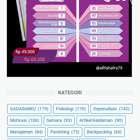
KATEGORI
GAGASANKU
(179)
Psikologi
(170)
Kepenulisan
(142)
Motivasi
(106)
Samara
(93)
Artikel Keislaman
(90)
Manajemen
(84)
Parenting
(75)
Backpacking
(60)