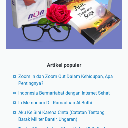
Artikel populer
Zoom In dan Zoom Out Dalam Kehidupan, Apa
Pentingnya?
Indonesia Bermartabat dengan Internet Sehat
In Memorium Dr. Ramadhan Al-Buthi
Aku Ke Sini Karena Cinta (Catatan Tentang
Barak MIliter Bantir, Ungaran)