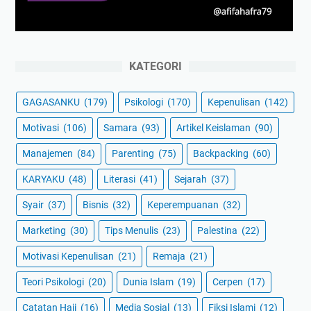
KATEGORI
GAGASANKU
(179)
Psikologi
(170)
Kepenulisan
(142)
Motivasi
(106)
Samara
(93)
Artikel Keislaman
(90)
Manajemen
(84)
Parenting
(75)
Backpacking
(60)
KARYAKU
(48)
Literasi
(41)
Sejarah
(37)
Syair
(37)
Bisnis
(32)
Keperempuanan
(32)
Marketing
(30)
Tips Menulis
(23)
Palestina
(22)
Motivasi Kepenulisan
(21)
Remaja
(21)
Teori Psikologi
(20)
Dunia Islam
(19)
Cerpen
(17)
Catatan Haji
(16)
Media Sosial
(13)
Fiksi Islami
(12)