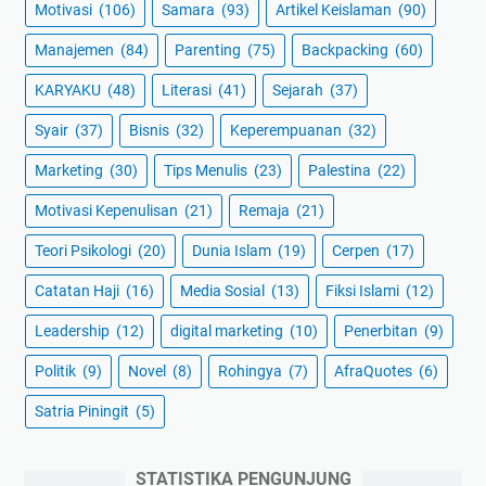
Motivasi
(106)
Samara
(93)
Artikel Keislaman
(90)
Manajemen
(84)
Parenting
(75)
Backpacking
(60)
KARYAKU
(48)
Literasi
(41)
Sejarah
(37)
Syair
(37)
Bisnis
(32)
Keperempuanan
(32)
Marketing
(30)
Tips Menulis
(23)
Palestina
(22)
Motivasi Kepenulisan
(21)
Remaja
(21)
Teori Psikologi
(20)
Dunia Islam
(19)
Cerpen
(17)
Catatan Haji
(16)
Media Sosial
(13)
Fiksi Islami
(12)
Leadership
(12)
digital marketing
(10)
Penerbitan
(9)
Politik
(9)
Novel
(8)
Rohingya
(7)
AfraQuotes
(6)
Satria Piningit
(5)
STATISTIKA PENGUNJUNG