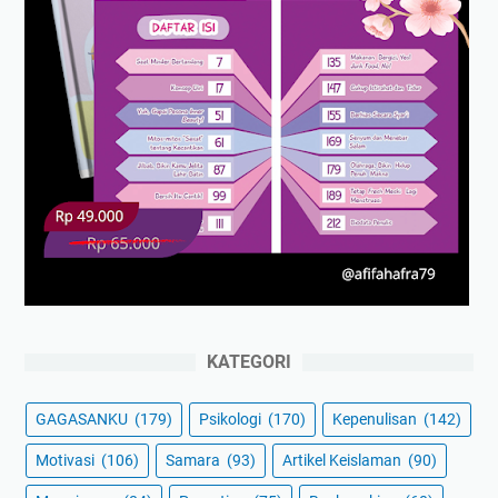
KATEGORI
GAGASANKU
(179)
Psikologi
(170)
Kepenulisan
(142)
Motivasi
(106)
Samara
(93)
Artikel Keislaman
(90)