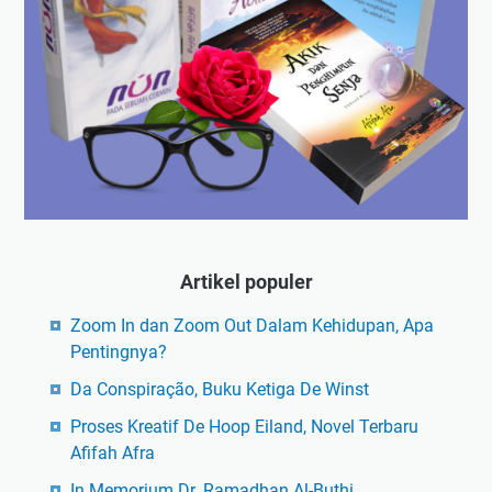
Artikel populer
Zoom In dan Zoom Out Dalam Kehidupan, Apa
Pentingnya?
Da Conspiração, Buku Ketiga De Winst
Proses Kreatif De Hoop Eiland, Novel Terbaru
Afifah Afra
In Memorium Dr. Ramadhan Al-Buthi