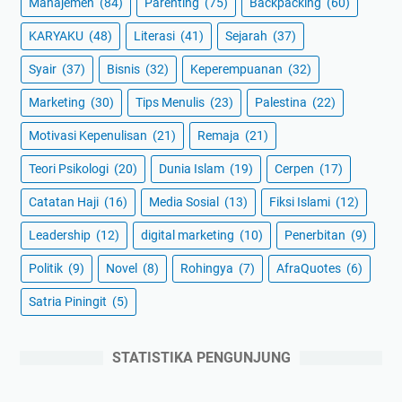
Manajemen
(84)
Parenting
(75)
Backpacking
(60)
KARYAKU
(48)
Literasi
(41)
Sejarah
(37)
Syair
(37)
Bisnis
(32)
Keperempuanan
(32)
Marketing
(30)
Tips Menulis
(23)
Palestina
(22)
Motivasi Kepenulisan
(21)
Remaja
(21)
Teori Psikologi
(20)
Dunia Islam
(19)
Cerpen
(17)
Catatan Haji
(16)
Media Sosial
(13)
Fiksi Islami
(12)
Leadership
(12)
digital marketing
(10)
Penerbitan
(9)
Politik
(9)
Novel
(8)
Rohingya
(7)
AfraQuotes
(6)
Satria Piningit
(5)
STATISTIKA PENGUNJUNG