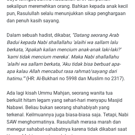
sekalipun meremehkan orang. Bahkan kepada anak kecil
pun, Rasulullah selalu menunjukkan sikap penghargaan
dan penuh kasih sayang.
Dalam sebuah hadist, dikabar,
“Datang seorang Arab
Badui kepada Nabi shallallahu ‘alaihi wa sallam lalu
berkata, 'Apakah kalian mencium anak-anak laki-laki?'
'kami tidak mencium mereka'. Maka Nabi shallallahu
‘alaihi wa sallam berkata, 'Aku tidak bisa berbuat apa-
apa kalau Allah mencabut rasa rahmat/sayang dari
hatimu.'”
(HR: Al-Bukhari no 5998 dan Muslim no 2317).
Ada lagi kisah Ummu Mahjan, seorang wanita tua
berkulit hitam legam yang sehari-hari menyapu Masjid
Nabawi. Beliau bukan seorang shahabiyah yang
terkenal. Keilmuannya juga biasa-biasa saja. Tetapi, Nabi
SAW menghormatinya. Rasulullah merasa marah dan
menegur sahabat-sahabatnya karena tidak dikabari saat