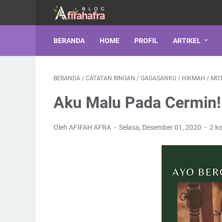
BERANDA
HOME
PROFIL
ARTIKEL
BERANDA
/
CATATAN RINGAN
/
GAGASANKU
/
HIKMAH
/
MOT
Aku Malu Pada Cermin!
Oleh AFIFAH AFRA
Selasa, Desember 01, 2020
2 k