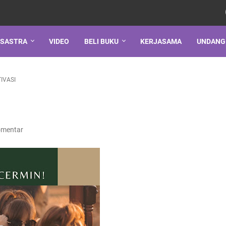
SASTRA
VIDEO
BELI BUKU
KERJASAMA
UNDANG
IVASI
omentar