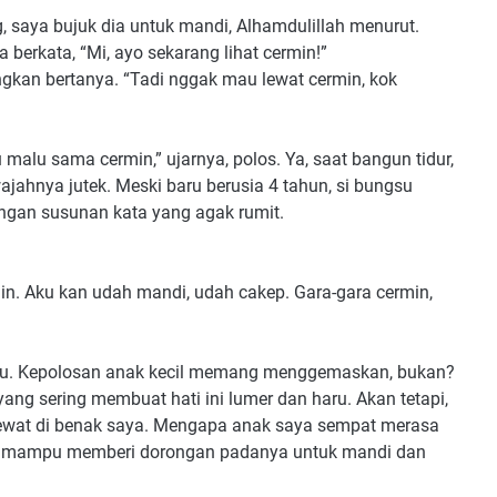
g, saya bujuk dia untuk mandi, Alhamdulillah menurut.
a berkata, “Mi, ayo sekarang lihat cermin!”
kan bertanya. “Tadi nggak mau lewat cermin, kok
u malu sama cermin,” ujarnya, polos. Ya, saat bangun tidur,
jahnya jutek. Meski baru berusia 4 tahun, si bungsu
gan susunan kata yang agak rumit.
n. Aku kan udah mandi, udah cakep. Gara-gara cermin,
i itu. Kepolosan anak kecil memang menggemaskan, bukan?
 yang sering membuat hati ini lumer dan haru. Akan tetapi,
k lewat di benak saya. Mengapa anak saya sempat merasa
u mampu memberi dorongan padanya untuk mandi dan