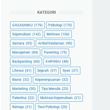
KATEGORI
GAGASANKU
(179)
Psikologi
(170)
Kepenulisan
(142)
Motivasi
(106)
Samara
(93)
Artikel Keislaman
(90)
Manajemen
(84)
Parenting
(75)
Backpacking
(60)
KARYAKU
(48)
Literasi
(41)
Sejarah
(37)
Syair
(37)
Bisnis
(32)
Keperempuanan
(32)
Marketing
(30)
Tips Menulis
(23)
Palestina
(22)
Motivasi Kepenulisan
(21)
Remaja
(21)
Teori Psikologi
(20)