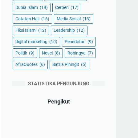
Dunia Islam
(19)
Cerpen
(17)
Catatan Haji
(16)
Media Sosial
(13)
Fiksi Islami
(12)
Leadership
(12)
digital marketing
(10)
Penerbitan
(9)
Politik
(9)
Novel
(8)
Rohingya
(7)
AfraQuotes
(6)
Satria Piningit
(5)
STATISTIKA PENGUNJUNG
Pengikut