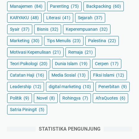
Manajemen
(84)
Parenting
(75)
Backpacking
(60)
KARYAKU
(48)
Literasi
(41)
Sejarah
(37)
Syair
(37)
Bisnis
(32)
Keperempuanan
(32)
Marketing
(30)
Tips Menulis
(23)
Palestina
(22)
Motivasi Kepenulisan
(21)
Remaja
(21)
Teori Psikologi
(20)
Dunia Islam
(19)
Cerpen
(17)
Catatan Haji
(16)
Media Sosial
(13)
Fiksi Islami
(12)
Leadership
(12)
digital marketing
(10)
Penerbitan
(9)
Politik
(9)
Novel
(8)
Rohingya
(7)
AfraQuotes
(6)
Satria Piningit
(5)
STATISTIKA PENGUNJUNG