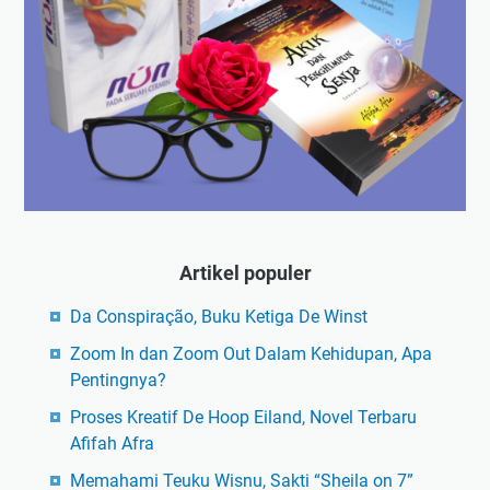
Artikel populer
Da Conspiração, Buku Ketiga De Winst
Zoom In dan Zoom Out Dalam Kehidupan, Apa
Pentingnya?
Proses Kreatif De Hoop Eiland, Novel Terbaru
Afifah Afra
Memahami Teuku Wisnu, Sakti “Sheila on 7”