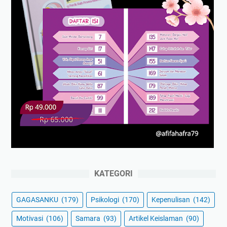
KATEGORI
GAGASANKU
(179)
Psikologi
(170)
Kepenulisan
(142)
Motivasi
(106)
Samara
(93)
Artikel Keislaman
(90)