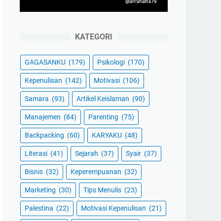
KATEGORI
GAGASANKU
(179)
Psikologi
(170)
Kepenulisan
(142)
Motivasi
(106)
Samara
(93)
Artikel Keislaman
(90)
Manajemen
(84)
Parenting
(75)
Backpacking
(60)
KARYAKU
(48)
Literasi
(41)
Sejarah
(37)
Syair
(37)
Bisnis
(32)
Keperempuanan
(32)
Marketing
(30)
Tips Menulis
(23)
Palestina
(22)
Motivasi Kepenulisan
(21)