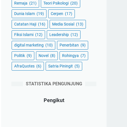
Remaja
(21)
Teori Psikologi
(20)
Dunia Islam
(19)
Cerpen
(17)
Catatan Haji
(16)
Media Sosial
(13)
Fiksi Islami
(12)
Leadership
(12)
digital marketing
(10)
Penerbitan
(9)
Politik
(9)
Novel
(8)
Rohingya
(7)
AfraQuotes
(6)
Satria Piningit
(5)
STATISTIKA PENGUNJUNG
Pengikut