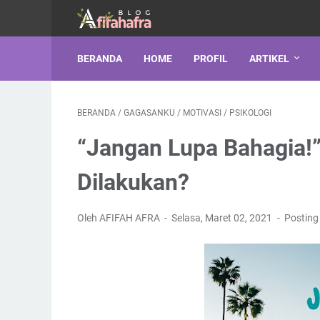
BERANDA
HOME
PROFIL
ARTIKEL
BERANDA
/
GAGASANKU
/
MOTIVASI
/
PSIKOLOGI
“Jangan Lupa Bahagia!”
Dilakukan?
Oleh AFIFAH AFRA
Selasa, Maret 02, 2021
Posting