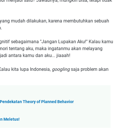
ur menjadi satu? Jawabnya, mungkin bisa, tetapi tidak
yang mudah dilakukan, karena membutuhkan sebuah
h.
gnitif sebagaimana "Jangan Lupakan Aku!" Kalau kamu
ori tentang aku, maka ingatanmu akan melayang
jadi antara kamu dan aku... jiaaah!
alau kita lupa Indonesia,
googling
saja problem akan
 Pendekatan Theory of Planned Behavior
un Meletus!