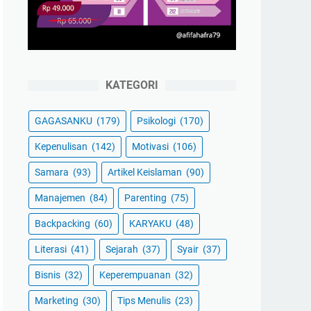
KATEGORI
GAGASANKU
(179)
Psikologi
(170)
Kepenulisan
(142)
Motivasi
(106)
Samara
(93)
Artikel Keislaman
(90)
Manajemen
(84)
Parenting
(75)
Backpacking
(60)
KARYAKU
(48)
Literasi
(41)
Sejarah
(37)
Syair
(37)
Bisnis
(32)
Keperempuanan
(32)
Marketing
(30)
Tips Menulis
(23)