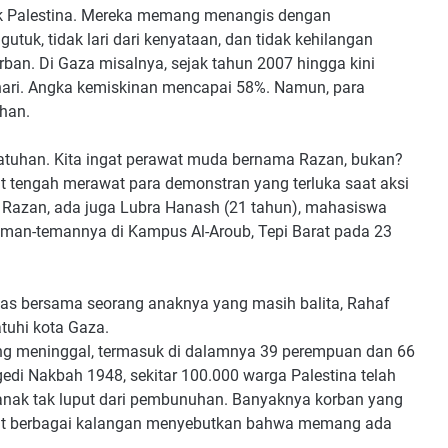
tuk Palestina. Mereka memang menangis dengan
utuk, tidak lari dari kenyataan, dan tidak kehilangan
ban. Di Gaza misalnya, sejak tahun 2007 hingga kini
sehari. Angka kemiskinan mencapai 58%. Namun, para
han.
jatuhan. Kita ingat perawat muda bernama Razan, bukan?
aat tengah merawat para demonstran yang terluka saat aksi
n Razan, ada juga Lubra Hanash (21 tahun), mahasiswa
eman-temannya di Kampus Al-Aroub, Tepi Barat pada 23
was bersama seorang anaknya yang masih balita, Rahaf
tuhi kota Gaza.
ang meninggal, termasuk di dalamnya 39 perempuan dan 66
gedi Nakbah 1948, sekitar 100.000 warga Palestina telah
k-anak tak luput dari pembunuhan. Banyaknya korban yang
buat berbagai kalangan menyebutkan bahwa memang ada