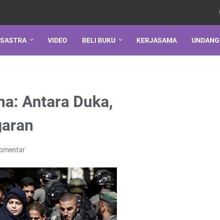
SASTRA
VIDEO
BELI BUKU
KERJASAMA
UNDANG
a: Antara Duka,
garan
Komentar