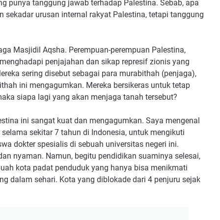
ng punya tanggung jawab terhadap Palestina. Sebab, apa
an sekadar urusan internal rakyat Palestina, tetapi tanggung
ga Masjidil Aqsha. Perempuan-perempuan Palestina,
 menghadapi penjajahan dan sikap represif zionis yang
Mereka sering disebut sebagai para murabithah (penjaga),
bithah ini mengagumkan. Mereka bersikeras untuk tetap
, maka siapa lagi yang akan menjaga tanah tersebut?
lestina ini sangat kuat dan mengagumkan. Saya mengenal
lama sekitar 7 tahun di Indonesia, untuk mengikuti
dokter spesialis di sebuah universitas negeri ini.
dan nyaman. Namun, begitu pendidikan suaminya selesai,
ebuah kota padat penduduk yang hanya bisa menikmati
rang dalam sehari. Kota yang diblokade dari 4 penjuru sejak