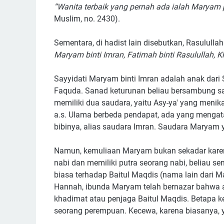
“Wanita terbaik yang pernah ada ialah Maryam p
Muslim, no. 2430).
Sementara, di hadist lain disebutkan, Rasulull
Maryam binti Imran, Fatimah binti Rasulullah, Kh
Sayyidati Maryam binti Imran adalah anak dari 
Faquda. Sanad keturunan beliau bersambung s
memiliki dua saudara, yaitu Asy-ya' yang meni
a.s. Ulama berbeda pendapat, ada yang mengat
bibinya, alias saudara Imran. Saudara Maryam 
Namun, kemuliaan Maryam bukan sekadar karena
nabi dan memiliki putra seorang nabi, beliau se
biasa terhadap Baitul Maqdis (nama lain dari 
Hannah, ibunda Maryam telah bernazar bahwa
khadimat atau penjaga Baitul Maqdis. Betapa kec
seorang perempuan. Kecewa, karena biasanya, y