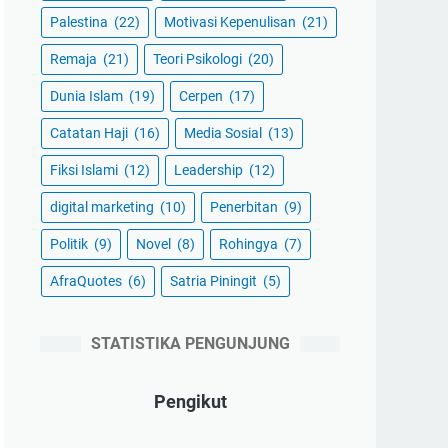
Palestina
(22)
Motivasi Kepenulisan
(21)
Remaja
(21)
Teori Psikologi
(20)
Dunia Islam
(19)
Cerpen
(17)
Catatan Haji
(16)
Media Sosial
(13)
Fiksi Islami
(12)
Leadership
(12)
digital marketing
(10)
Penerbitan
(9)
Politik
(9)
Novel
(8)
Rohingya
(7)
AfraQuotes
(6)
Satria Piningit
(5)
STATISTIKA PENGUNJUNG
Pengikut