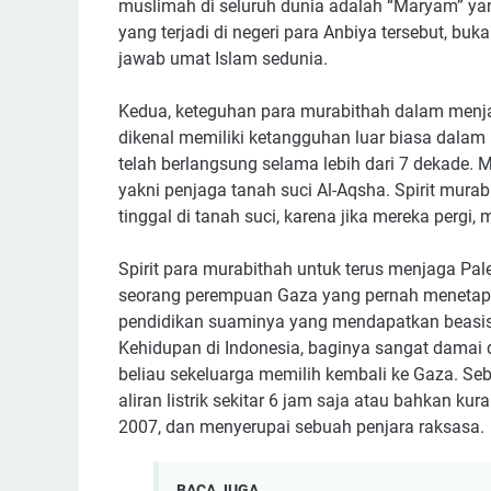
muslimah di seluruh dunia adalah “Maryam” ya
yang terjadi di negeri para Anbiya tersebut, buk
jawab umat Islam sedunia.
Kedua, keteguhan para murabithah dalam menja
dikenal memiliki ketangguhan luar biasa dalam
telah berlangsung selama lebih dari 7 dekade. 
yakni penjaga tanah suci Al-Aqsha. Spirit mura
tinggal di tanah suci, karena jika mereka pergi
Spirit para murabithah untuk terus menjaga Pa
seorang perempuan Gaza yang pernah menetap se
pendidikan suaminya yang mendapatkan beasiswa 
Kehidupan di Indonesia, baginya sangat damai 
beliau sekeluarga memilih kembali ke Gaza. S
aliran listrik sekitar 6 jam saja atau bahkan ku
2007, dan menyerupai sebuah penjara raksasa.
BACA JUGA