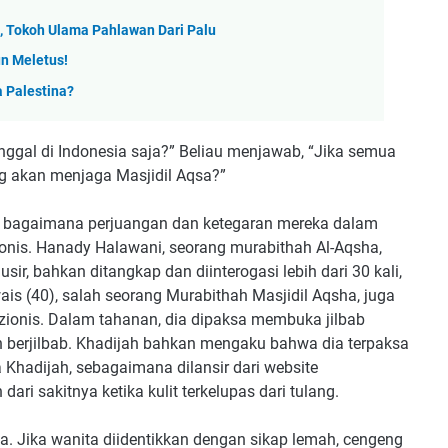
e ), Tokoh Ulama Pahlawan Dari Palu
un Meletus!
 Palestina?
nggal di Indonesia saja?” Beliau menjawab, “Jika semua
ang akan menjaga Masjidil Aqsa?”
ri bagaimana perjuangan dan ketegaran mereka dalam
onis. Hanady Halawani, seorang murabithah Al-Aqsha,
usir, bahkan ditangkap dan diinterogasi lebih dari 30 kali,
wais (40), salah seorang Murabithah Masjidil Aqsha, juga
zionis. Dalam tahanan, dia dipaksa membuka jilbab
 berjilbab. Khadijah bahkan mengaku bahwa dia terpaksa
 Khadijah, sebagaimana dilansir dari website
ari sakitnya ketika kulit terkelupas dari tulang.
na. Jika wanita diidentikkan dengan sikap lemah, cengeng