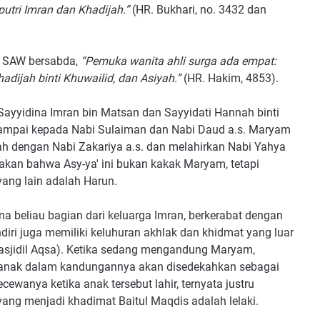
utri Imran dan Khadijah.”
(HR. Bukhari, no. 3432 dan
ah SAW bersabda,
“Pemuka wanita ahli surga ada empat:
adijah binti Khuwailid, dan Asiyah.”
(HR. Hakim, 4853).
Sayyidina Imran bin Matsan dan Sayyidati Hannah binti
ampai kepada Nabi Sulaiman dan Nabi Daud a.s. Maryam
kah dengan Nabi Zakariya a.s. dan melahirkan Nabi Yahya
akan bahwa Asy-ya' ini bukan kakak Maryam, tetapi
yang lain adalah Harun.
 beliau bagian dari keluarga Imran, berkerabat dengan
ndiri juga memiliki keluhuran akhlak dan khidmat yang luar
Masjidil Aqsa). Ketika sedang mengandung Maryam,
 anak dalam kandungannya akan disedekahkan sebagai
ewanya ketika anak tersebut lahir, ternyata justru
ang menjadi khadimat Baitul Maqdis adalah lelaki.