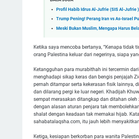
Profil Habib Idrus Al-Jufrie (SIS Al-Jufri
Trump Pening! Perang Iran vs As-Israel P
Meski Bukan Muslim, Mengapa Harus Bela
Ketika saya mencoba bertanya, “Kenapa tidak ti
orang Palestina keluar dari negerinya, siapa y
Ketangguhan para murabithah ini tercermin da
menghadapi sikap keras dan bengis penjajah Zi
pernah ditampar serta kekerasan fisik lainnya, di
dan dilarang pergi ke luar negeri. Khadijah Khu
sempat merasakan ditangkap dan ditahan oleh 
dengan alasan aturan penjara tak membolehkan
shalat dengan keadaan tak memakai hijab. Kata
sahabatalaqsha.com, itu jauh lebih menyakitkan d
Ketiga, kesiapan berkorban para wanita Palesti