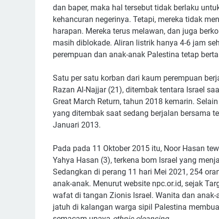
dan baper, maka hal tersebut tidak berlaku un
kehancuran negerinya. Tetapi, mereka tidak meng
harapan. Mereka terus melawan, dan juga berkor
masih diblokade. Aliran listrik hanya 4-6 jam 
perempuan dan anak-anak Palestina tetap berta
Satu per satu korban dari kaum perempuan ber
Razan Al-Najjar (21), ditembak tentara Israel s
Great March Return, tahun 2018 kemarin. Selai
yang ditembak saat sedang berjalan bersama t
Januari 2013.
Pada pada 11 Oktober 2015 itu, Noor Hasan te
Yahya Hasan (3), terkena bom Israel yang menja
Sedangkan di perang 11 hari Mei 2021, 254 or
anak-anak. Menurut website npc.or.id, sejak Tar
wafat di tangan Zionis Israel. Wanita dan ana
jatuh di kalangan warga sipil Palestina mem
semacam upaya
ethnic cleansing
.