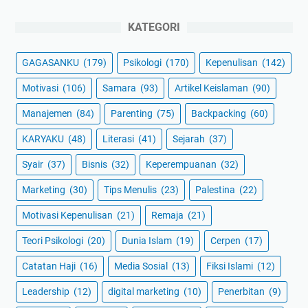
KATEGORI
GAGASANKU
(179)
Psikologi
(170)
Kepenulisan
(142)
Motivasi
(106)
Samara
(93)
Artikel Keislaman
(90)
Manajemen
(84)
Parenting
(75)
Backpacking
(60)
KARYAKU
(48)
Literasi
(41)
Sejarah
(37)
Syair
(37)
Bisnis
(32)
Keperempuanan
(32)
Marketing
(30)
Tips Menulis
(23)
Palestina
(22)
Motivasi Kepenulisan
(21)
Remaja
(21)
Teori Psikologi
(20)
Dunia Islam
(19)
Cerpen
(17)
Catatan Haji
(16)
Media Sosial
(13)
Fiksi Islami
(12)
Leadership
(12)
digital marketing
(10)
Penerbitan
(9)