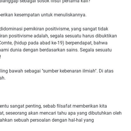
ianggap sebagai sosok filsuf pertama kali?
erikan kesempatan untuk menuliskannya.
 didominasi pemikiran positivisme, yang sangat tidak
 aliran positivisme adalah, segala sesuatu harus dibuktikan
e Comte, (hidup pada abad ke-19) berpendapat, bahwa
ami dunia dengan berdasarkan sains. Segala sesuatu
!
aling bawah sebagai "sumber kebenaran ilmiah". Di atas
ah.
s tentu sangat penting, sebab filsafat memberikan kita
afat, seseorang akan mencari tahu apa yang dibutuhkan oleh
ecahkan sebuah persoalan dengan hal-hal yang