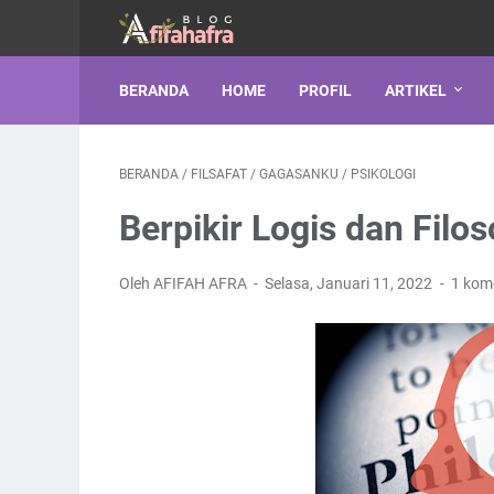
BERANDA
HOME
PROFIL
ARTIKEL
BERANDA
/
FILSAFAT
/
GAGASANKU
/
PSIKOLOGI
Berpikir Logis dan Filo
Oleh AFIFAH AFRA
Selasa, Januari 11, 2022
1 kom