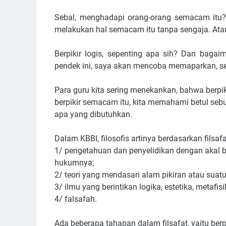
Sebal, menghadapi orang-orang semacam itu? T
melakukan hal semacam itu tanpa sengaja. Atau
Berpikir logis, sepenting apa sih? Dan bagaim
pendek ini, saya akan mencoba memaparkan, s
Para guru kita sering menekankan, bahwa berpiki
berpikir semacam itu, kita memahami betul sebu
apa yang dibutuhkan.
Dalam KBBI, filosofis artinya berdasarkan filsafa
1/ pengetahuan dan penyelidikan dengan akal b
hukumnya;
2/ teori yang mendasari alam pikiran atau suat
3/ ilmu yang berintikan logika, estetika, metafis
4/ falsafah.
Ada beberapa tahapan dalam filsafat, yaitu berpik