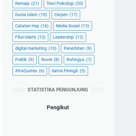
Remaja
(21)
Teori Psikologi
(20)
Dunia Islam
(19)
Cerpen
(17)
Catatan Haji
(16)
Media Sosial
(13)
Fiksi Islami
(12)
Leadership
(12)
digital marketing
(10)
Penerbitan
(9)
Politik
(9)
Novel
(8)
Rohingya
(7)
AfraQuotes
(6)
Satria Piningit
(5)
STATISTIKA PENGUNJUNG
Pengikut