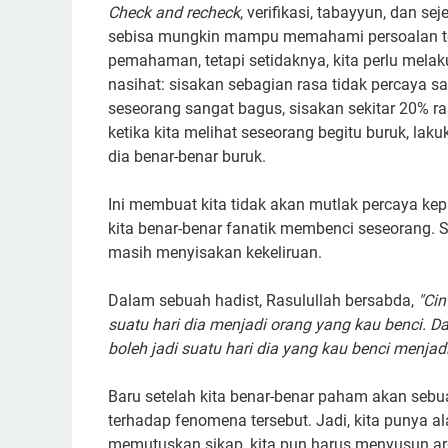
Check and recheck
, verifikasi, tabayyun, dan se
sebisa mungkin mampu memahami persoalan te
pemahaman, tetapi setidaknya, kita perlu mela
nasihat: sisakan sebagian rasa tidak percaya s
seseorang sangat bagus, sisakan sekitar 20% ra
ketika kita melihat seseorang begitu buruk, l
dia benar-benar buruk.
Ini membuat kita tidak akan mutlak percaya ke
kita benar-benar fanatik membenci seseorang. S
masih menyisakan kekeliruan.
Dalam sebuah hadist, Rasulullah bersabda,
"Cin
suatu hari dia menjadi orang yang kau benci. D
boleh jadi suatu hari dia yang kau benci menjad
Baru setelah kita benar-benar paham akan sebu
terhadap fenomena tersebut. Jadi, kita punya a
memutuskan sikap, kita pun harus menyusun a