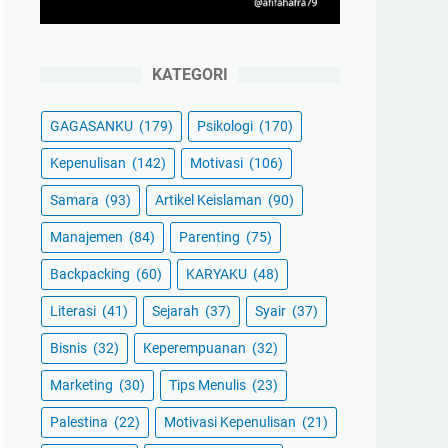
KATEGORI
GAGASANKU
(179)
Psikologi
(170)
Kepenulisan
(142)
Motivasi
(106)
Samara
(93)
Artikel Keislaman
(90)
Manajemen
(84)
Parenting
(75)
Backpacking
(60)
KARYAKU
(48)
Literasi
(41)
Sejarah
(37)
Syair
(37)
Bisnis
(32)
Keperempuanan
(32)
Marketing
(30)
Tips Menulis
(23)
Palestina
(22)
Motivasi Kepenulisan
(21)