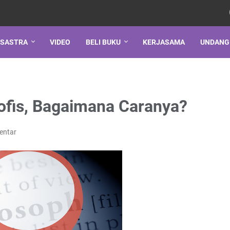
SASTRA
VIDEO
BELI BUKU
KERJASAMA
UNDANG
sofis, Bagaimana Caranya?
entar