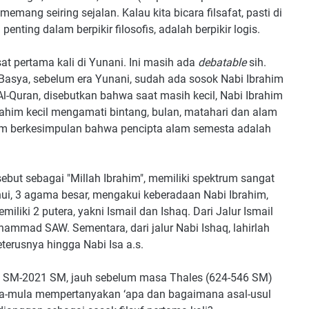
 memang seiring sejalan. Kalau kita bicara filsafat, pasti di
nting dalam berpikir filosofis, adalah berpikir logis.
at pertama kali di Yunani. Ini masih ada
debatable
sih.
Basya, sebelum era Yunani, sudah ada sosok Nabi Ibrahim
Al-Quran, disebutkan bahwa saat masih kecil, Nabi Ibrahim
brahim kecil mengamati bintang, bulan, matahari dan alam
him berkesimpulan bahwa pencipta alam semesta adalah
isebut sebagai "Millah Ibrahim", memiliki spektrum sangat
ui, 3 agama besar, mengakui keberadaan Nabi Ibrahim,
miliki 2 putera, yakni Ismail dan Ishaq. Dari Jalur Ismail
uhammad SAW. Sementara, dari jalur Nabi Ishaq, lahirlah
eterusnya hingga Nabi Isa a.s.
295 SM-2021 SM, jauh sebelum masa Thales (624-546 SM)
la-mula mempertanyakan ‘apa dan bagaimana asal-usul