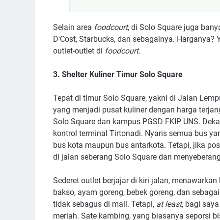
Selain area
foodcourt
, di Solo Square juga bany
D'Cost, Starbucks, dan sebagainya. Harganya?
outlet-outlet di
foodcourt.
3. Shelter Kuliner Timur Solo Square
Tepat di timur Solo Square, yakni di Jalan Lemp
yang menjadi pusat kuliner dengan harga terjan
Solo Square dan kampus PGSD FKIP UNS. Dekat
kontrol terminal Tirtonadi. Nyaris semua bus yan
bus kota maupun bus antarkota. Tetapi, jika posi
di jalan seberang Solo Square dan menyeberang 
Sederet outlet berjajar di kiri jalan, menawark
bakso, ayam goreng, bebek goreng, dan sebagain
tidak sebagus di mall. Tetapi,
at least
, bagi say
meriah. Sate kambing, yang biasanya seporsi bi