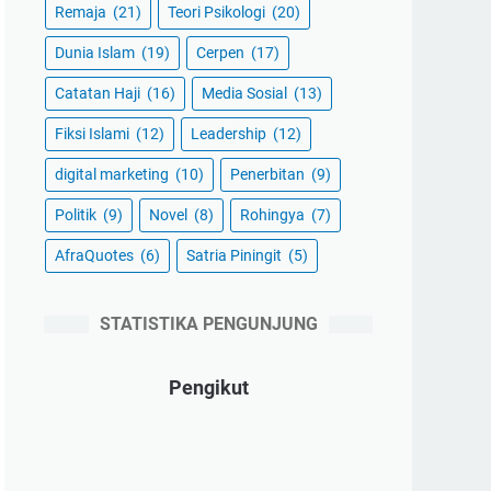
Remaja
(21)
Teori Psikologi
(20)
Dunia Islam
(19)
Cerpen
(17)
Catatan Haji
(16)
Media Sosial
(13)
Fiksi Islami
(12)
Leadership
(12)
digital marketing
(10)
Penerbitan
(9)
Politik
(9)
Novel
(8)
Rohingya
(7)
AfraQuotes
(6)
Satria Piningit
(5)
STATISTIKA PENGUNJUNG
Pengikut