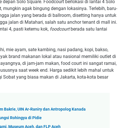
e depan Solo Square. Foodcourt berlokasi di lantai 4 Solo
t, mungkin agak bingung dengan lokasinya. Terlebih, baru-
ngga jalan yang berada di ballroom, disetting hanya untuk
ga jalan di Matahari, salah satu anchor tenant di mall ini.
ntai 4, pasti ketemu kok,
foodcourt
berada satu lantai
hi, mie ayam, sate kambing, nasi padang, kopi, bakso,
ak brand makanan lokal atau nasional memiliki outlet di
ayangnya, di jam-jam makan, food court ini sangat ramai,
ususnya saat week end. Harga sedikit lebih mahal untuk
gi Sobat yang biasa makan di Jakarta, kota-kota besar
m Bakrie, UIN Ar-Raniry dan Antropolog Kanada
ngsi Rohingya di Pidie
nami, Museum Aceh, dan FLP Aceh