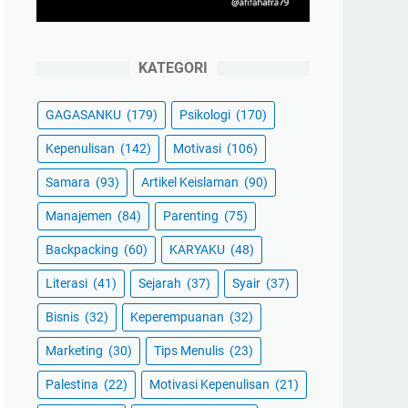
KATEGORI
GAGASANKU
(179)
Psikologi
(170)
Kepenulisan
(142)
Motivasi
(106)
Samara
(93)
Artikel Keislaman
(90)
Manajemen
(84)
Parenting
(75)
Backpacking
(60)
KARYAKU
(48)
Literasi
(41)
Sejarah
(37)
Syair
(37)
Bisnis
(32)
Keperempuanan
(32)
Marketing
(30)
Tips Menulis
(23)
Palestina
(22)
Motivasi Kepenulisan
(21)