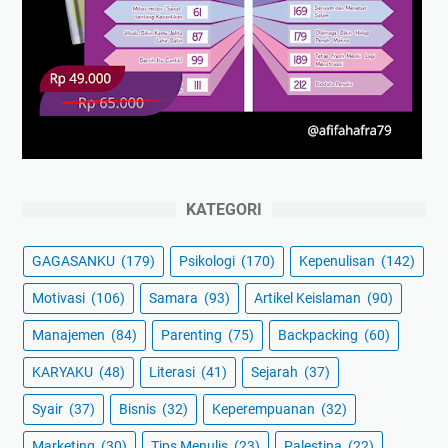
KATEGORI
GAGASANKU
(179)
Psikologi
(170)
Kepenulisan
(142)
Motivasi
(106)
Samara
(93)
Artikel Keislaman
(90)
Manajemen
(84)
Parenting
(75)
Backpacking
(60)
KARYAKU
(48)
Literasi
(41)
Sejarah
(37)
Syair
(37)
Bisnis
(32)
Keperempuanan
(32)
Marketing
(30)
Tips Menulis
(23)
Palestina
(22)