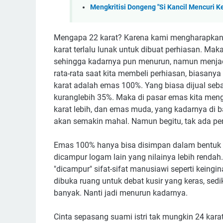
Mengkritisi Dongeng "Si Kancil Mencuri K
Mengapa 22 karat? Karena kami mengharapkan 
karat terlalu lunak untuk dibuat perhiasan. Ma
sehingga kadarnya pun menurun, namun menjadi l
rata-rata saat kita membeli perhiasan, biasanya
karat adalah emas 100%. Yang biasa dijual seb
kuranglebih 35%. Maka di pasar emas kita meng
karat lebih, dan emas muda, yang kadarnya di 
akan semakin mahal. Namun begitu, tak ada pe
Emas 100% hanya bisa disimpan dalam bentuk ba
dicampur logam lain yang nilainya lebih rendah. S
"dicampur" sifat-sifat manusiawi seperti keing
dibuka ruang untuk debat kusir yang keras, sedik
banyak. Nanti jadi menurun kadarnya.
Cinta sepasang suami istri tak mungkin 24 kara