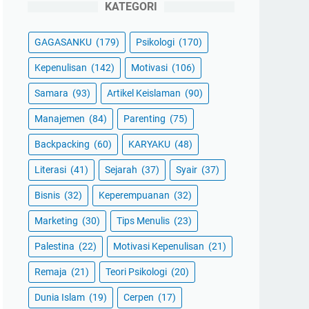
KATEGORI
GAGASANKU
(179)
Psikologi
(170)
Kepenulisan
(142)
Motivasi
(106)
Samara
(93)
Artikel Keislaman
(90)
Manajemen
(84)
Parenting
(75)
Backpacking
(60)
KARYAKU
(48)
Literasi
(41)
Sejarah
(37)
Syair
(37)
Bisnis
(32)
Keperempuanan
(32)
Marketing
(30)
Tips Menulis
(23)
Palestina
(22)
Motivasi Kepenulisan
(21)
Remaja
(21)
Teori Psikologi
(20)
Dunia Islam
(19)
Cerpen
(17)