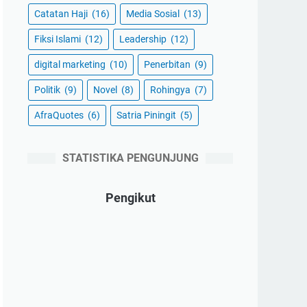
Catatan Haji
(16)
Media Sosial
(13)
Fiksi Islami
(12)
Leadership
(12)
digital marketing
(10)
Penerbitan
(9)
Politik
(9)
Novel
(8)
Rohingya
(7)
AfraQuotes
(6)
Satria Piningit
(5)
STATISTIKA PENGUNJUNG
Pengikut