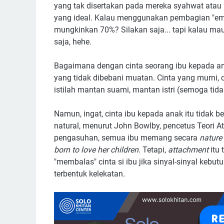
yang tak disertakan pada mereka syahwat atau ke
yang ideal. Kalau menggunakan pembagian "emas
mungkinkan 70%? Silakan saja... tapi kalau mau
saja, hehe.
Bagaimana dengan cinta seorang ibu kepada ana
yang tidak dibebani muatan. Cinta yang murni,
istilah mantan suami, mantan istri (semoga tidak 
Namun, ingat, cinta ibu kepada anak itu tidak be
natural, menurut John Bowlby, pencetus Teori A
pengasuhan, semua ibu memang secara
nature
born to love her children
. Tetapi,
attachment
itu 
"membalas" cinta si ibu jika sinyal-sinyal kebut
terbentuk kelekatan.