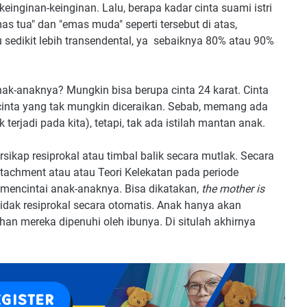
inginan-keinginan. Lalu, berapa kadar cinta suami istri
 tua" dan "emas muda" seperti tersebut di atas,
 sedikit lebih transendental, ya sebaiknya 80% atau 90%
k-anaknya? Mungkin bisa berupa cinta 24 karat. Cinta
 cinta yang tak mungkin diceraikan. Sebab, memang ada
terjadi pada kita), tetapi, tak ada istilah mantan anak.
rsikap resiprokal atau timbal balik secara mutlak. Secara
ttachment atau atau Teori Kelekatan pada periode
mencintai anak-anaknya. Bisa dikatakan,
the mother is
tidak resiprokal secara otomatis. Anak hanya akan
uhan mereka dipenuhi oleh ibunya. Di situlah akhirnya