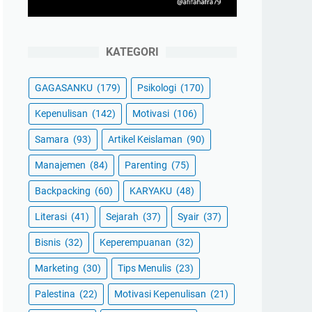
KATEGORI
GAGASANKU
(179)
Psikologi
(170)
Kepenulisan
(142)
Motivasi
(106)
Samara
(93)
Artikel Keislaman
(90)
Manajemen
(84)
Parenting
(75)
Backpacking
(60)
KARYAKU
(48)
Literasi
(41)
Sejarah
(37)
Syair
(37)
Bisnis
(32)
Keperempuanan
(32)
Marketing
(30)
Tips Menulis
(23)
Palestina
(22)
Motivasi Kepenulisan
(21)