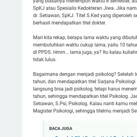
yang biasanya menempuh waktu 8 semester, ata
SpKJ atau Spesialis Kedokteran Jiwa. Jika nama
dr. Setiawan, SpKJ. Titel S.Ked yang diperoleh s
berhasil mendapatkan titel dokter.
Mari kita rekap, berapa lama waktu yang dibutu
membutuhkan waktu cukup lama, yaitu 10 tahun. 
di PPDS. Hmm... lama juga, ya? Itu kalau kulia
tidak lulus.
Bagaimana dengan menjadi psikolog? Setelah lu
tahun, dan mendapatkan titel Sarjana Psikologi
langsung bisa jadi psikolog, tetapi harus menem
tahun, sehingga mendapatkan titel Psikolog. Ja
Setiawan, S.Psi, Psikolog. Kalau nanti kamu me
Magister Psikologi, sehingga titelmu menjadi Set
BACA JUGA