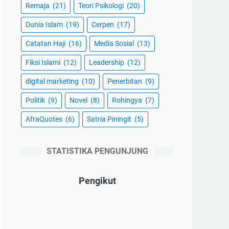
Remaja
(21)
Teori Psikologi
(20)
Dunia Islam
(19)
Cerpen
(17)
Catatan Haji
(16)
Media Sosial
(13)
Fiksi Islami
(12)
Leadership
(12)
digital marketing
(10)
Penerbitan
(9)
Politik
(9)
Novel
(8)
Rohingya
(7)
AfraQuotes
(6)
Satria Piningit
(5)
STATISTIKA PENGUNJUNG
Pengikut