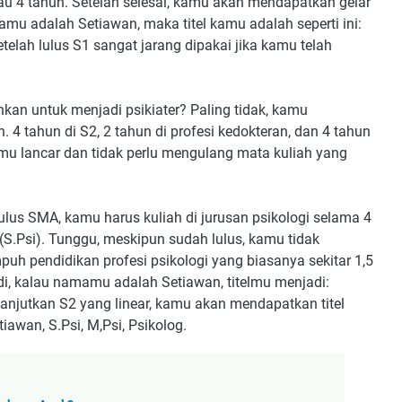
u 4 tahun. Setelah selesai, kamu akan mendapatkan gelar
mu adalah Setiawan, maka titel kamu adalah seperti ini:
etelah lulus S1 sangat jarang dipakai jika kamu telah
hkan untuk menjadi psikiater? Paling tidak, kamu
4 tahun di S2, 2 tahun di profesi kedokteran, dan 4 tahun
hmu lancar dan tidak perlu mengulang mata kuliah yang
lus SMA, kamu harus kuliah di jurusan psikologi selama 4
 (S.Psi). Tunggu, meskipun sudah lulus, kamu tidak
puh pendidikan profesi psikologi yang biasanya sekitar 1,5
di, kalau namamu adalah Setiawan, titelmu menjadi:
lanjutkan S2 yang linear, kamu akan mendapatkan titel
iawan, S.Psi, M,Psi, Psikolog.