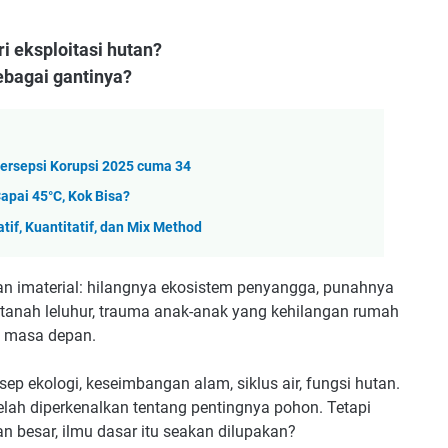
i eksploitasi hutan?
ebagai gantinya?
Persepsi Korupsi 2025 cuma 34
pai 45°C, Kok Bisa?
tif, Kuantitatif, dan Mix Method
gian imaterial: hilangnya ekosistem penyangga, punahnya
anah leluhur, trauma anak-anak yang kehilangan rumah
n masa depan.
nsep ekologi, keseimbangan alam, siklus air, fungsi hutan.
lah diperkenalkan tentang pentingnya pohon. Tetapi
n besar, ilmu dasar itu seakan dilupakan?