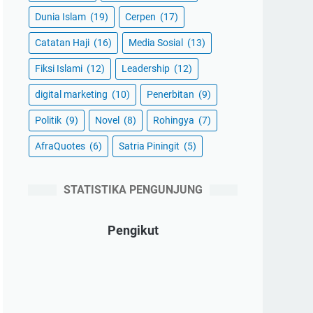
Dunia Islam
(19)
Cerpen
(17)
Catatan Haji
(16)
Media Sosial
(13)
Fiksi Islami
(12)
Leadership
(12)
digital marketing
(10)
Penerbitan
(9)
Politik
(9)
Novel
(8)
Rohingya
(7)
AfraQuotes
(6)
Satria Piningit
(5)
STATISTIKA PENGUNJUNG
Pengikut