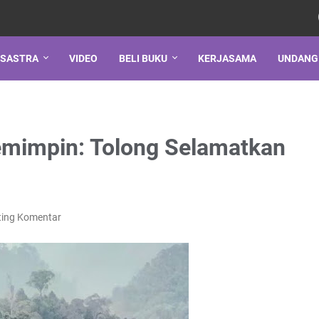
SASTRA
VIDEO
BELI BUKU
KERJASAMA
UNDANG
emimpin: Tolong Selamatkan
ting Komentar