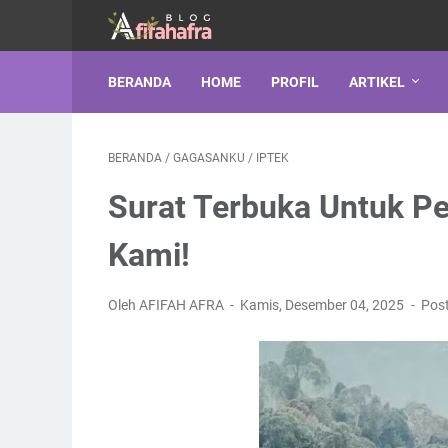
BERANDA
HOME
PROFIL
ARTIKEL
BERANDA
/
GAGASANKU
/
IPTEK
Surat Terbuka Untuk P
Kami!
Oleh AFIFAH AFRA
Kamis, Desember 04, 2025
Pos