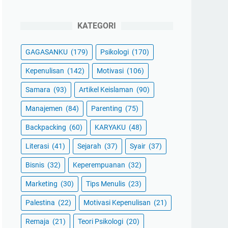
KATEGORI
GAGASANKU
(179)
Psikologi
(170)
Kepenulisan
(142)
Motivasi
(106)
Samara
(93)
Artikel Keislaman
(90)
Manajemen
(84)
Parenting
(75)
Backpacking
(60)
KARYAKU
(48)
Literasi
(41)
Sejarah
(37)
Syair
(37)
Bisnis
(32)
Keperempuanan
(32)
Marketing
(30)
Tips Menulis
(23)
Palestina
(22)
Motivasi Kepenulisan
(21)
Remaja
(21)
Teori Psikologi
(20)