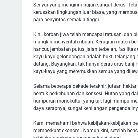
Senyar yang mengirim hujan sangat deras. Tetap
kerusakan lingkungan luar biasa, yang membua
para penyintas semakin tinggi.
Kini, korban jiwa telah mencapai ratusan, dan b
mungkin menyentuh ribuan. Kerugian materi bel
hancur, jembatan putus, jalan terbelah, fasili
kayu-kayu gelondongan adalah bukti telanjang b
datang. Bayangkan, tak hanya deras arus banji
kayu-kayu yang meremukkan semua yang dilewa
Selama beberapa dekade terakhir, jutaan hektar
bentuk perkebunan dan konsesi. Hutan yang da
hamparan monokultur yang tak lagi mampu menah
daya serapnya, sungai kehilangan pengendaliny
Kami memahami bahwa kebijakan-kebijakan peng
memperkuat ekonomi. Namun kini, setelah ben
kebijakan berkenan mengevaluasi ulang: