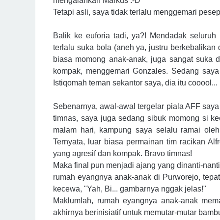
mengalahkan Markus :-D
Tetapi asli, saya tidak terlalu menggemari pesep
Balik ke euforia tadi, ya?! Mendadak seluru
terlalu suka bola (aneh ya, justru berkebalika
biasa momong anak-anak, juga sangat suka de
kompak, menggemari Gonzales. Sedang saya 
Istiqomah teman sekantor saya, dia itu cooool...
Sebenarnya, awal-awal tergelar piala AFF saya 
timnas, saya juga sedang sibuk momong si kec
malam hari, kampung saya selalu ramai oleh t
Ternyata, luar biasa permainan tim racikan Alf
yang agresif dan kompak. Bravo timnas!
Maka final pun menjadi ajang yang dinanti-nanti
rumah eyangnya anak-anak di Purworejo, tepatn
kecewa, "Yah, Bi... gambarnya nggak jelas!"
Maklumlah, rumah eyangnya anak-anak mema
akhirnya berinisiatif untuk memutar-mutar bam