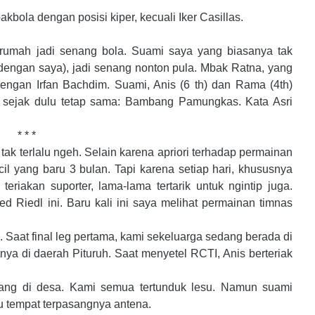
akbola dengan posisi kiper, kecuali Iker Casillas.
h rumah jadi senang bola. Suami saya yang biasanya tak
n dengan saya), jadi senang nonton pula. Mbak Ratna, yang
ngan Irfan Bachdim. Suami, Anis (6 th) dan Rama (4th)
sejak dulu tetap sama: Bambang Pamungkas. Kata Asri
* * *
tak terlalu ngeh. Selain karena apriori terhadap permainan
il yang baru 3 bulan. Tapi karena setiap hari, khususnya
eriakan suporter, lama-lama tertarik untuk ngintip juga.
red Riedl ini. Baru kali ini saya melihat permainan timnas
. Saat final leg pertama, kami sekeluarga sedang berada di
ya di daerah Pituruh. Saat menyetel RCTI, Anis berteriak
ng di desa. Kami semua tertunduk lesu. Namun suami
bu tempat terpasangnya antena.