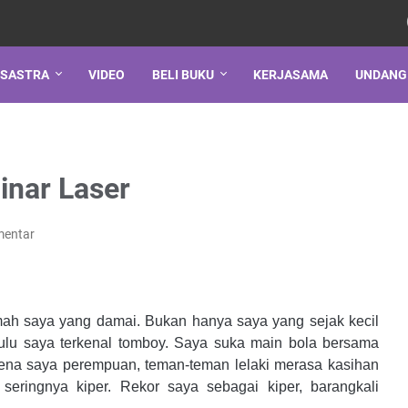
SASTRA
VIDEO
BELI BUKU
KERJASAMA
UNDANG
inar Laser
mentar
umah saya yang damai. Bukan hanya saya yang sejak kecil
lu saya terkenal tomboy. Saya suka main bola bersama
karena saya perempuan, teman-teman lelaki merasa kasihan
seringnya kiper. Rekor saya sebagai kiper, barangkali