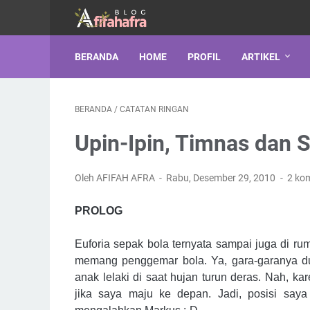
BERANDA
HOME
PROFIL
ARTIKEL
BERANDA
/
CATATAN RINGAN
Upin-Ipin, Timnas dan S
Oleh AFIFAH AFRA
Rabu, Desember 29, 2010
2 ko
PROLOG
Euforia sepak bola ternyata sampai juga di r
memang penggemar bola. Ya, gara-garanya du
anak lelaki di saat hujan turun deras. Nah, 
jika saya maju ke depan. Jadi, posisi saya 