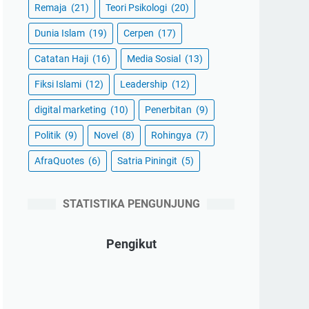
Remaja
(21)
Teori Psikologi
(20)
Dunia Islam
(19)
Cerpen
(17)
Catatan Haji
(16)
Media Sosial
(13)
Fiksi Islami
(12)
Leadership
(12)
digital marketing
(10)
Penerbitan
(9)
Politik
(9)
Novel
(8)
Rohingya
(7)
AfraQuotes
(6)
Satria Piningit
(5)
STATISTIKA PENGUNJUNG
Pengikut