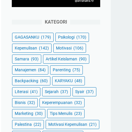
KATEGORI
GAGASANKU
(179)
Psikologi
(170)
Kepenulisan
(142)
Motivasi
(106)
Samara
(93)
Artikel Keislaman
(90)
Manajemen
(84)
Parenting
(75)
Backpacking
(60)
KARYAKU
(48)
Literasi
(41)
Sejarah
(37)
Syair
(37)
Bisnis
(32)
Keperempuanan
(32)
Marketing
(30)
Tips Menulis
(23)
Palestina
(22)
Motivasi Kepenulisan
(21)