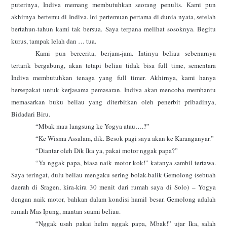
puterinya, Indiva memang membutuhkan seorang penulis. Kami pun
akhirnya bertemu di Indiva. Ini pertemuan pertama di dunia nyata, setelah
bertahun-tahun kami tak bersua. Saya terpana melihat sosoknya. Begitu
kurus, tampak lelah dan … tua.
Kami pun bercerita, berjam-jam. Intinya beliau sebenarnya
tertarik bergabung, akan tetapi beliau tidak bisa full time, sementara
Indiva membutuhkan tenaga yang full timer. Akhirnya, kami hanya
bersepakat untuk kerjasama pemasaran. Indiva akan mencoba membantu
memasarkan buku beliau yang diterbitkan oleh penerbit pribadinya,
Bidadari Biru.
“Mbak mau langsung ke Yogya atau….?”
“Ke Wisma Assalam, dik. Besok pagi saya akan ke Karanganyar.”
“Diantar oleh Dik Ika ya, pakai motor nggak papa?”
“Ya nggak papa, biasa naik motor kok!” katanya sambil tertawa.
Saya teringat, dulu beliau mengaku sering bolak-balik Gemolong (sebuah
daerah di Sragen, kira-kira 30 menit dari rumah saya di Solo) – Yogya
dengan naik motor, bahkan dalam kondisi hamil besar. Gemolong adalah
rumah Mas Ipung, mantan suami beliau.
“Nggak usah pakai helm nggak papa, Mbak!” ujar Ika, salah