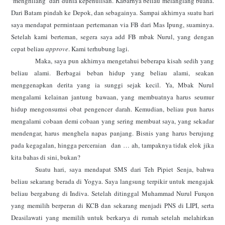
‘menghilang’ dari dunia kepenulisan. Kabarnya beliau melanglang buana.
Dari Batam pindah ke Depok, dan sebagainya. Sampai akhirnya suatu hari
saya mendapat permintaan pertemanan via FB dari Mas Ipung, suaminya.
Setelah kami berteman, segera saya add FB mbak Nurul, yang dengan
cepat beliau
approve
. Kami terhubung lagi.
Maka, saya pun akhirnya mengetahui beberapa kisah sedih yang
beliau alami. Berbagai beban hidup yang beliau alami, seakan
menggenapkan derita yang ia sunggi sejak kecil. Ya, Mbak Nurul
mengalami kelainan jantung bawaan, yang membuatnya harus seumur
hidup mengonsumsi obat pengencer darah. Kemudian, beliau pun harus
mengalami cobaan demi cobaan yang sering membuat saya, yang sekadar
mendengar, harus menghela napas panjang. Bisnis yang harus berujung
pada kegagalan, hingga perceraian
dan … ah, tampaknya tidak elok jika
kita bahas di sini, bukan?
Suatu hari, saya mendapat SMS dari Teh Pipiet Senja, bahwa
beliau sekarang berada di Yogya. Saya langsung terpikir untuk mengajak
beliau bergabung di Indiva. Setelah ditinggal Muhammad Nurul Furqon
yang memilih berperan di KCB dan sekarang menjadi PNS di LIPI, serta
Deasilawati yang memilih untuk berkarya di rumah setelah melahirkan