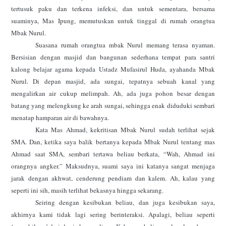
tertusuk paku dan terkena infeksi, dan untuk sementara, bersama
suaminya, Mas Ipung, memutuskan untuk tinggal di rumah orangtua
Mbak Nurul.
Suasana rumah orangtua mbak Nurul memang terasa nyaman.
Bersisian dengan masjid dan bangunan sederhana tempat para santri
kalong belajar agama kepada Ustadz Mufasirul Huda, ayahanda Mbak
Nurul. Di depan masjid, ada sungai, tepatnya sebuah kanal yang
mengalirkan air cukup melimpah. Ah, ada juga pohon besar dengan
batang yang melengkung ke arah sungai, sehingga enak diduduki sembari
menatap hamparan air di bawahnya.
Kata Mas Ahmad, kekritisan Mbak Nurul sudah terlihat sejak
SMA. Dan, ketika saya balik bertanya kepada Mbak Nurul tentang mas
Ahmad saat SMA, sembari tertawa beliau berkata, “Wah, Ahmad ini
orangnya angker.” Maksudnya, suami saya ini katanya sangat menjaga
jarak dengan akhwat, cenderung pendiam dan kalem. Ah, kalau yang
seperti ini sih, masih terlihat bekasnya hingga sekarang.
Seiring dengan kesibukan beliau, dan juga kesibukan saya,
akhirnya kami tidak lagi sering berinteraksi. Apalagi, beliau seperti