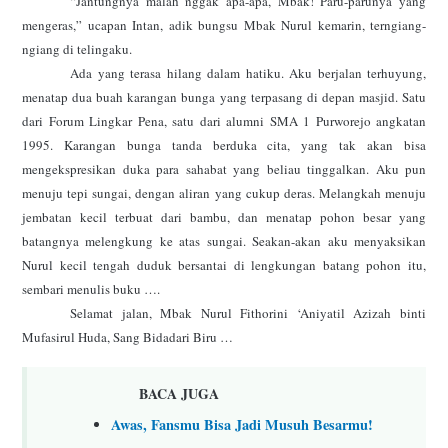
“Jantungnya malah nggak apa-apa, Mbak! Paru-parunya yang
mengeras,” ucapan Intan, adik bungsu Mbak Nurul kemarin, terngiang-
ngiang di telingaku.
Ada yang terasa hilang dalam hatiku. Aku berjalan terhuyung,
menatap dua buah karangan bunga yang terpasang di depan masjid. Satu
dari Forum Lingkar Pena, satu dari alumni SMA 1 Purworejo angkatan
1995. Karangan bunga tanda berduka cita, yang tak akan bisa
mengekspresikan duka para sahabat yang beliau tinggalkan. Aku pun
menuju tepi sungai, dengan aliran yang cukup deras. Melangkah menuju
jembatan kecil terbuat dari bambu, dan menatap pohon besar yang
batangnya melengkung ke atas sungai. Seakan-akan aku menyaksikan
Nurul kecil tengah duduk bersantai di lengkungan batang pohon itu,
sembari menulis buku ….
Selamat jalan, Mbak Nurul Fithorini ‘Aniyatil Azizah binti
Mufasirul Huda, Sang Bidadari Biru …
BACA JUGA
Awas, Fansmu Bisa Jadi Musuh Besarmu!