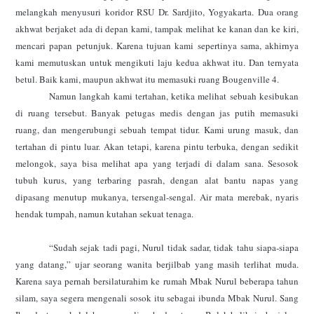
melangkah menyusuri koridor RSU Dr. Sardjito, Yogyakarta. Dua orang
akhwat berjaket ada di depan kami, tampak melihat ke kanan dan ke kiri,
mencari papan petunjuk. Karena tujuan kami sepertinya sama, akhirnya
kami memutuskan untuk mengikuti laju kedua akhwat itu. Dan ternyata
betul. Baik kami, maupun akhwat itu memasuki ruang Bougenville 4.
Namun langkah kami tertahan, ketika melihat sebuah kesibukan
di ruang tersebut. Banyak petugas medis dengan jas putih memasuki
ruang, dan mengerubungi sebuah tempat tidur. Kami urung masuk, dan
tertahan di pintu luar. Akan tetapi, karena pintu terbuka, dengan sedikit
melongok, saya bisa melihat apa yang terjadi di dalam sana. Sesosok
tubuh kurus, yang terbaring pasrah, dengan alat bantu napas yang
dipasang menutup mukanya, tersengal-sengal. Air mata merebak, nyaris
hendak tumpah, namun kutahan sekuat tenaga.
“Sudah sejak tadi pagi, Nurul tidak sadar, tidak tahu siapa-siapa
yang datang,” ujar seorang wanita berjilbab yang masih terlihat muda.
Karena saya pernah bersilaturahim ke rumah Mbak Nurul beberapa tahun
silam, saya segera mengenali sosok itu sebagai ibunda Mbak Nurul. Sang