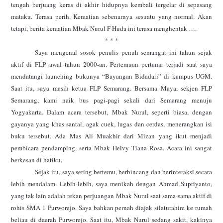
tengah berjuang keras di akhir hidupnya kembali tergelar di sepasang
mataku. Terasa perih. Kematian sebenarnya sesuatu yang normal. Akan
tetapi, berita kematian Mbak Nurul F Huda ini terasa menghentak ….
* * *
Saya mengenal sosok penulis penuh semangat ini tahun sejak
aktif di FLP awal tahun 2000-an. Pertemuan pertama terjadi saat saya
mendatangi launching bukunya “Bayangan Bidadari” di kampus UGM.
Saat itu, saya masih ketua FLP Semarang. Bersama Maya, sekjen FLP
Semarang, kami naik bus pagi-pagi sekali dari Semarang menuju
Yogyakarta. Dalam acara tersebut, Mbak Nurul, seperti biasa, dengan
gayanya yang khas santai, agak cuek, lugas dan cerdas, menerangkan isi
buku tersebut. Ada Mas Ali Muakhir dari Mizan yang ikut menjadi
pembicara pendamping, serta Mbak Helvy Tiana Rosa. Acara ini sangat
berkesan di hatiku.
Sejak itu, saya sering bertemu, berbincang dan berinteraksi secara
lebih mendalam. Lebih-lebih, saya menikah dengan Ahmad Supriyanto,
yang tak lain adalah rekan perjuangan Mbak Nurul saat sama-sama aktif di
rohis SMA 1 Purworejo. Saya bahkan pernah diajak silaturahim ke rumah
beliau di daerah Purworejo. Saat itu, Mbak Nurul sedang sakit, kakinya