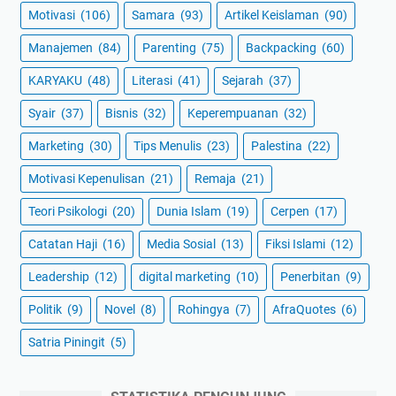
Motivasi
(106)
Samara
(93)
Artikel Keislaman
(90)
Manajemen
(84)
Parenting
(75)
Backpacking
(60)
KARYAKU
(48)
Literasi
(41)
Sejarah
(37)
Syair
(37)
Bisnis
(32)
Keperempuanan
(32)
Marketing
(30)
Tips Menulis
(23)
Palestina
(22)
Motivasi Kepenulisan
(21)
Remaja
(21)
Teori Psikologi
(20)
Dunia Islam
(19)
Cerpen
(17)
Catatan Haji
(16)
Media Sosial
(13)
Fiksi Islami
(12)
Leadership
(12)
digital marketing
(10)
Penerbitan
(9)
Politik
(9)
Novel
(8)
Rohingya
(7)
AfraQuotes
(6)
Satria Piningit
(5)