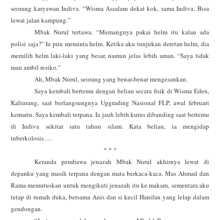
seorang karyawan Indiva. “Wisma Assalam dekat kok, sama Indiva. Bisa
lewat jalan kampung.”
Mbak Nurul tertawa. “Memangnya pakai helm itu kalau ada
polisi saja?” Ia pun meminta helm. Ketika aku tunjukan deretan helm, dia
memilih helm laki-laki yang besar, namun jelas lebih aman. “Saya tidak
mau ambil resiko.”
Ah, Mbak Nurul, seorang yang benar-benar mengesankan.
Saya kembali bertemu dengan beliau secara fisik di Wisma Eden,
Kaliurang, saat berlangsungnya Upgrading Nasional FLP, awal februari
kemarin. Saya kembali terpana. Ia jauh lebih kurus dibanding saat bertemu
di Indiva sekitar satu tahun silam. Kata beliau, ia mengidap
tuberkolosis….
* * *
Keranda pembawa jenazah Mbak Nurul akhirnya lewat di
depanku yang masih terpana dengan mata berkaca-kaca. Mas Ahmad dan
Rama memutuskan untuk mengikuti jenazah itu ke makam, sementara aku
tetap di rumah duka, bersama Anis dan si kecil Hanifan yang lelap dalam
gendongan.