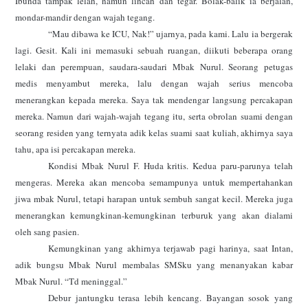
Ibunda tampak lelah, namun lincah dan tegar. Bolak-balik ia berjalan,
mondar-mandir dengan wajah tegang.
“Mau dibawa ke ICU, Nak!” ujarnya, pada kami. Lalu ia bergerak
lagi. Gesit. Kali ini memasuki sebuah ruangan, diikuti beberapa orang
lelaki dan perempuan, saudara-saudari Mbak Nurul. Seorang petugas
medis menyambut mereka, lalu dengan wajah serius mencoba
menerangkan kepada mereka. Saya tak mendengar langsung percakapan
mereka. Namun dari wajah-wajah tegang itu, serta obrolan suami dengan
seorang residen yang ternyata adik kelas suami saat kuliah, akhirnya saya
tahu, apa isi percakapan mereka.
Kondisi Mbak Nurul F. Huda kritis. Kedua paru-parunya telah
mengeras. Mereka akan mencoba semampunya untuk mempertahankan
jiwa mbak Nurul, tetapi harapan untuk sembuh sangat kecil. Mereka juga
menerangkan kemungkinan-kemungkinan terburuk yang akan dialami
oleh sang pasien.
Kemungkinan yang akhirnya terjawab pagi harinya, saat Intan,
adik bungsu Mbak Nurul membalas SMSku yang menanyakan kabar
Mbak Nurul. “Td meninggal.”
Debur jantungku terasa lebih kencang. Bayangan sosok yang