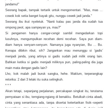
jandamu!"
Seorang bapak, tampak tertarik untuk mengomentari. "Mas, mas ...
cowok kok setia banget kayak gitu, nunggu cewek jadi janda."
Seorang ibu ikut nyeletuk. "Nanti kalau pas janda dia sudah tua
ompong peot, apa sampeyan ya, mau?"
Si pengamen hanya cengar-cengir sambil mengedarkan topi
lusuhnya, mengumpulkan recehan demi recehan. Saya pun diam-
diam hanya senyam-senyum. Namanya juga nyanyian, Bu ... Bu.
Kenapa dibikin ribut, sih? Jangankan mau menunggu si 'gadis'
menjadi janda, yang artinya si gadis sudah jadi milik orang lain.
Bahkan ketika si gadis menjadi miliknya pun, paling-paling dia juga
main mata dengan gadis lain?
Lho, kok malah jadi buruk sangka, hehe. Maklum, terperangkap
retorika: 2 dari 3 lelaki itu suka selingkuh.
* * *
Akan tetapi, sepanjang perjalanan, percakapan singkat itu, terutama
pernyataan si ibu, terngiang-ngiang di benakku. Betulkah cinta abadi,
cinta yang senantiasa ada, tanpa disertai ketertarikan fisik--seperti