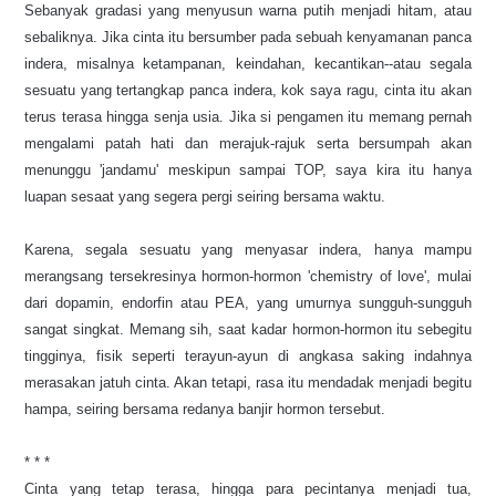
Sebanyak gradasi yang menyusun warna putih menjadi hitam, atau
sebaliknya. Jika cinta itu bersumber pada sebuah kenyamanan panca
indera, misalnya ketampanan, keindahan, kecantikan--atau segala
sesuatu yang tertangkap panca indera, kok saya ragu, cinta itu akan
terus terasa hingga senja usia. Jika si pengamen itu memang pernah
mengalami patah hati dan merajuk-rajuk serta bersumpah akan
menunggu 'jandamu' meskipun sampai TOP, saya kira itu hanya
luapan sesaat yang segera pergi seiring bersama waktu.
Karena, segala sesuatu yang menyasar indera, hanya mampu
merangsang tersekresinya hormon-hormon 'chemistry of love', mulai
dari dopamin, endorfin atau PEA, yang umurnya sungguh-sungguh
sangat singkat. Memang sih, saat kadar hormon-hormon itu sebegitu
tingginya, fisik seperti terayun-ayun di angkasa saking indahnya
merasakan jatuh cinta. Akan tetapi, rasa itu mendadak menjadi begitu
hampa, seiring bersama redanya banjir hormon tersebut.
* * *
Cinta yang tetap terasa, hingga para pecintanya menjadi tua,