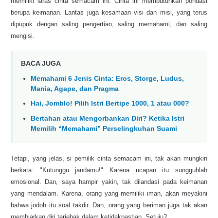
memiliki laras cinta semacam ini. Cinta ini membutuhkan pondasi
berupa keimanan. Lantas juga kesamaan visi dan misi, yang terus
dipupuk dengan saling pengertian, saling memahami, dan saling
mengisi.
BACA JUGA
Memahami 6 Jenis Cinta: Eros, Storge, Ludus,
Mania, Agape, dan Pragma
Hai, Jomblo! Pilih Istri Bertipe 1000, 1 atau 000?
Bertahan atau Mengorbankan Diri? Ketika Istri
Memilih “Memahami” Perselingkuhan Suami
Tetapi, yang jelas, si pemilik cinta semacam ini, tak akan mungkin
berkata: "Kutunggu jandamu!" Karena ucapan itu sungguhlah
emosional. Dan, saya hampir yakin, tak dilandasi pada keimanan
yang mendalam. Karena, orang yang memiliki iman, akan meyakini
bahwa jodoh itu soal takdir. Dan, orang yang beriman juga tak akan
membiarkan diri terjebak dalam ketidakpastian. Setuju?