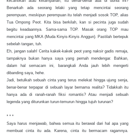
kecantikan atau ketampanan, itu benar-benar ada di dunia ini?
Benarkah ada seorang lelaki yang tetap mencintai seorang
perempuan, meskipun perempuan itu telah menjadi sosok TOP, alias
Tua Ompong Peot. Kita bisa berkilah, kan si pecinta juga sudah
begitu keadaannya. Sama-sama TOP. Masak orang TOP mau
mencintai yang MKA (Muda Kinyis-Kinyis Anggun). Pastilah bertepuk
sebelah tangan, tuh.
Eh, jangan salah! Cerita kakek-kakek peot yang naksir gadis remaja,
tampaknya bukan hanya saya yang pernah mendengar. Bahkan,
dalam hal semacam ini, barangkali Anda jauh lebih mengerti
dibanding saya, hehe.
Jadi, betulkah sebuah cinta yang terus melekat hingga ujung senja,
benar-benar terpapar di sebuah layar bernama realita? Tidakkah itu
hanya ada di ranah-ranah fiksi romantis? Atau menjadi sebuah
legenda yang diturunkan turun-temurun hingga tujuh turunan?
* * *
Saya harus menjawab, bahwa semua itu berawal dari hal apa yang
membuat cinta itu ada. Karena, cinta itu bermacam ragamnya.