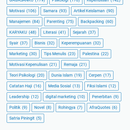
GAGASANKU
(179)
Psikologi
(170)
Kepenulisan
(142)
Motivasi
(106)
Samara
(93)
Artikel Keislaman
(90)
Manajemen
(84)
Parenting
(75)
Backpacking
(60)
KARYAKU
(48)
Literasi
(41)
Sejarah
(37)
Syair
(37)
Bisnis
(32)
Keperempuanan
(32)
Marketing
(30)
Tips Menulis
(23)
Palestina
(22)
Motivasi Kepenulisan
(21)
Remaja
(21)
Teori Psikologi
(20)
Dunia Islam
(19)
Cerpen
(17)
Catatan Haji
(16)
Media Sosial
(13)
Fiksi Islami
(12)
Leadership
(12)
digital marketing
(10)
Penerbitan
(9)
Politik
(9)
Novel
(8)
Rohingya
(7)
AfraQuotes
(6)
Satria Piningit
(5)