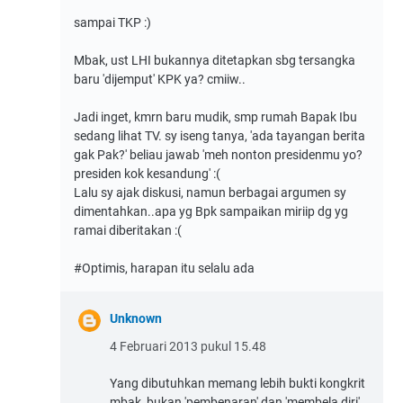
sampai TKP :)
Mbak, ust LHI bukannya ditetapkan sbg tersangka
baru 'dijemput' KPK ya? cmiiw..
Jadi inget, kmrn baru mudik, smp rumah Bapak Ibu
sedang lihat TV. sy iseng tanya, 'ada tayangan berita
gak Pak?' beliau jawab 'meh nonton presidenmu yo?
presiden kok kesandung' :(
Lalu sy ajak diskusi, namun berbagai argumen sy
dimentahkan..apa yg Bpk sampaikan miriip dg yg
ramai diberitakan :(
#Optimis, harapan itu selalu ada
Unknown
4 Februari 2013 pukul 15.48
Yang dibutuhkan memang lebih bukti kongkrit
mbak, bukan 'pembenaran' dan 'membela diri'